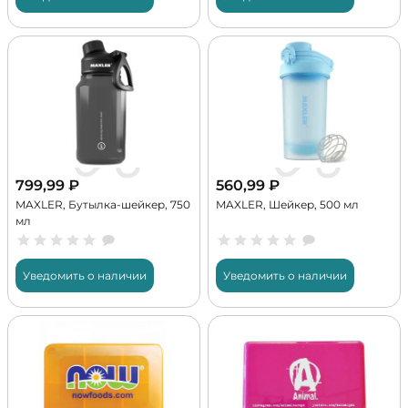
799,99
₽
560,99
₽
MAXLER, Бутылка-шейкер, 750
MAXLER, Шейкер, 500 мл
мл
Уведомить о наличии
Уведомить о наличии