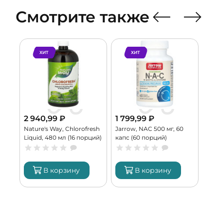
Смотрите также
ХИТ
ХИТ
2 940,99
₽
1 799,99
₽
4 
Nature's Way, Chlorofresh
Jarrow, NAC 500 мг, 60
Bur
ий)
Liquid, 480 мл (16 порций)
капс (60 порций)
Att
пор
В корзину
В корзину