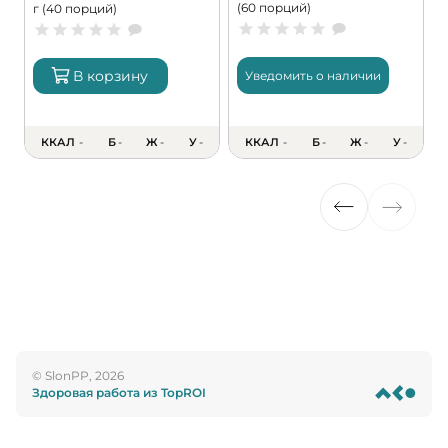
(60 порций)
г (40 порций)
В корзину
Уведомить о наличии
ККАЛ
-
Б
-
Ж
-
У
-
ККАЛ
-
Б
-
Ж
-
У
-
© SlonPP, 2026
Здоровая работа из TopROI