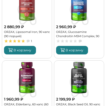
2 880,99
₽
2 960,99
₽
ORZAX, Liposomal Iron, 90 капс
ORZAX, Glucosamine
(90 порций)
Chondroitin MSM Complex, 90
табл (30 порций)
1
В корзину
В корзину
1 960,99
₽
2 199,99
₽
ORZAX, Elderberry, 60 капс (60
ORZAX, Black Seed Oil, 90 капс