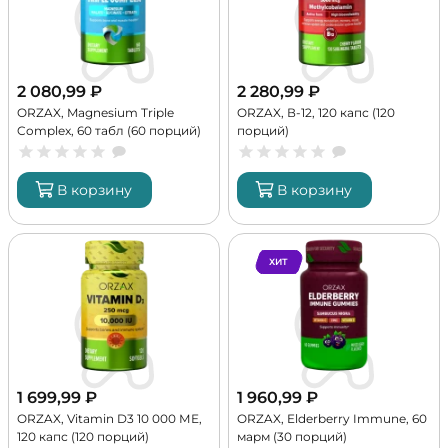
2 080,99
₽
2 280,99
₽
ORZAX, Magnesium Triple
ORZAX, В-12, 120 капс (120
Complex, 60 табл (60 порций)
порций)
В корзину
В корзину
ХИТ
1 699,99
₽
1 960,99
₽
ORZAX, Vitamin D3 10 000 МЕ,
ORZAX, Elderberry Immune, 60
120 капс (120 порций)
марм (30 порций)