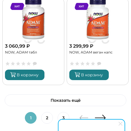
ХИТ
ХИТ
3 060,99
₽
3 299,99
₽
NOW, ADAM табл
NOW, ADAM веган капс
В корзину
В корзину
Показать ещё
1
2
3