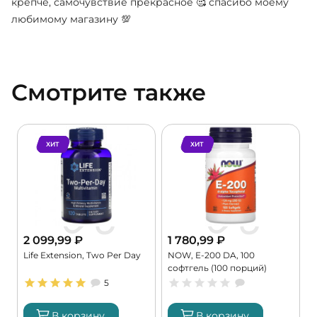
крепче, самочувствие прекрасное 🥰 спасибо моему
любимому магазину 💯
Смотрите также
ХИТ
ХИТ
2 099,99
₽
1 780,99
₽
Life Extension, Two Per Day
NOW, E-200 DA, 100
K
софтгель (100 порций)
9
5
В корзину
В корзину