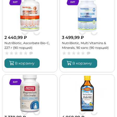
ХИТ
ХИТ
2 440,99
₽
3 499,99
₽
NutriBiotic, Ascorbate Bio-C,
NutriBiotic, Multi Vitamins &
227 г (90 порций)
Minerals, 90 капс (90 порций)
В корзину
В корзину
ХИТ