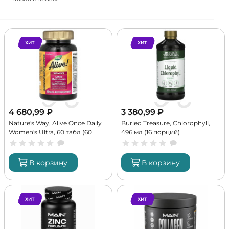
ХИТ
ХИТ
4 680,99
₽
3 380,99
₽
Nature's Way, Alive Once Daily
Buried Treasure, Chlorophyll,
Women's Ultra, 60 табл (60
496 мл (16 порций)
порций)
В корзину
В корзину
ХИТ
ХИТ