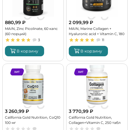
880,99
₽
2 099,99
₽
MAIN, Zinc Picolinate, 60 капс
MAIN, Marine Collagen +
(60 порций)
Hyaluronic acid + Vitamin C, 180
г (30 порций)
3
11
В корзину
В корзину
ХИТ
ХИТ
3 260,99
₽
3 770,99
₽
California Gold Nutrition, CoQ10
California Gold Nutrition,
100 мг
Collagen+Vitamin C, 250 табл
(83 порции)