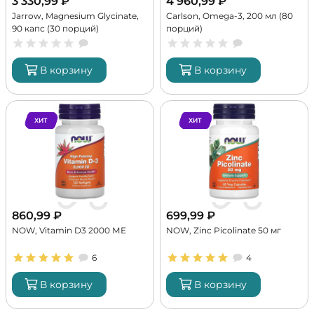
3 330,99
₽
4 960,99
₽
Jarrow, Magnesium Glycinate,
Carlson, Omega-3, 200 мл (80
90 капс (30 порций)
порций)
В корзину
В корзину
ХИТ
ХИТ
860,99
₽
699,99
₽
NOW, Vitamin D3 2000 МЕ
NOW, Zinc Picolinate 50 мг
6
4
В корзину
В корзину