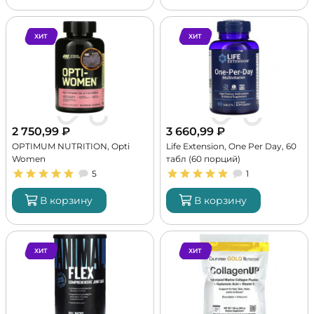
ХИТ
ХИТ
2 750,99
₽
3 660,99
₽
OPTIMUM NUTRITION, Opti
Life Extension, One Per Day, 60
Women
табл (60 порций)
5
1
В корзину
В корзину
ХИТ
ХИТ