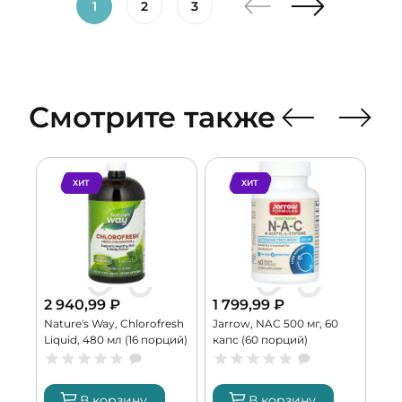
1
2
3
Смотрите также
ХИТ
ХИТ
2 940,99
₽
1 799,99
₽
4 
Nature's Way, Chlorofresh
Jarrow, NAC 500 мг, 60
Bur
ий)
Liquid, 480 мл (16 порций)
капс (60 порций)
Att
пор
В корзину
В корзину