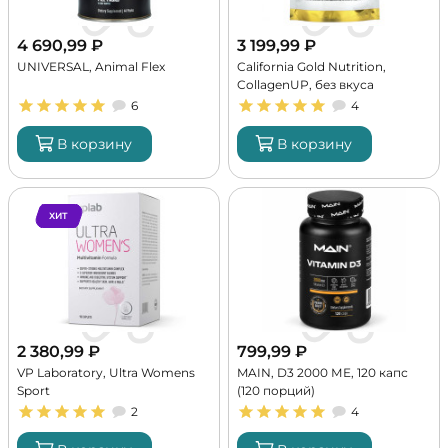
4 690,99
₽
3 199,99
₽
UNIVERSAL, Animal Flex
California Gold Nutrition,
CollagenUP, без вкуса
6
4
В корзину
В корзину
ХИТ
2 380,99
₽
799,99
₽
VP Laboratory, Ultra Womens
MAIN, D3 2000 МЕ, 120 капс
Sport
(120 порций)
2
4