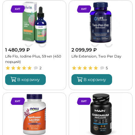
ХИТ
ХИТ
1 480,99
₽
2 099,99
₽
Life Flo, Iodine Plus, 59 мл (450
Life Extension, Two Per Day
порций)
2
5
В корзину
В корзину
ХИТ
ХИТ