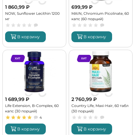
1 860,99
₽
699,99
₽
NOW, Sunflower Lecithin 1200
MAIN, Chromium Picolinate, 60
мг
капс (60 порций)
В корзину
В корзину
ХИТ
ХИТ
1 689,99
₽
2 760,99
₽
Life Extension, B-Complex, 60
Country Life, Maxi-Hair, 60 табл
капс (30 порций)
(30 порций)
4
В корзину
В корзину