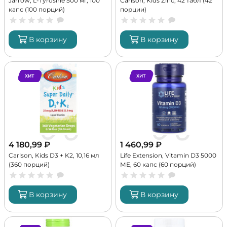
Jarrow, L-Tyrosine 500 мг, 100
Carlson, Kids Zinc, 42 табл (42
капс (100 порций)
порции)
В корзину
В корзину
ХИТ
ХИТ
4 180,99
₽
1 460,99
₽
Carlson, Kids D3 + K2, 10,16 мл
Life Extension, Vitamin D3 5000
(360 порций)
МЕ, 60 капс (60 порций)
В корзину
В корзину