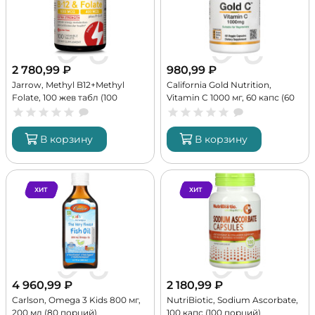
2 780,99
₽
980,99
₽
Jarrow, Methyl B12+Methyl
California Gold Nutrition,
Folate, 100 жев табл (100
Vitamin C 1000 мг, 60 капс (60
порций)
порций)
В корзину
В корзину
ХИТ
ХИТ
4 960,99
₽
2 180,99
₽
Carlson, Omega 3 Kids 800 мг,
NutriBiotic, Sodium Ascorbate,
200 мл (80 порций)
100 капс (100 порций)