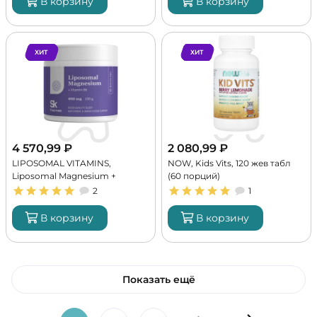
В корзину
В корзину
ХИТ
ХИТ
4 570,99
₽
2 080,99
₽
LIPOSOMAL VITAMINS,
NOW, Kids Vits, 120 жев табл
Liposomal Magnesium +
(60 порций)
Vitamin B6, 150 г (30 порций)
2
1
В корзину
В корзину
Показать ещё