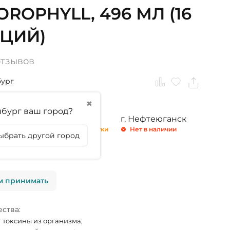
OROPHYLL, 496 МЛ (16
ЦИЙ)
отзывов
бург
✖
бург ваш город?
ринбург
г. Тюмень
г. Нефтеюганск
 4 штуки
Осталось 4 штуки
Нет в наличии
ыбрать другой город
личии
м принимать
ства:
 токсины из организма;