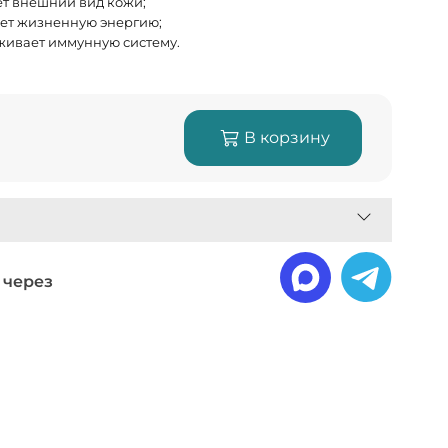
т внешний вид кожи;
т жизненную энергию;
ивает иммунную систему.
₽
В корзину
 через