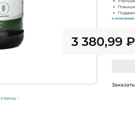
Улучшае
Повышае
Поддерж
к описанию
3 380,99
Заказать
 в бренд