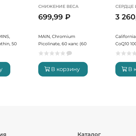
СНИЖЕНИЕ ВЕСА
СЕРДЦЕ
699,99
₽
3 26
INS,
MAIN, Chromium
California
thin, 50
Picolinate, 60 капс (60
CoQ10 10
порций)
у
В корзину
В 
ия
Каталог