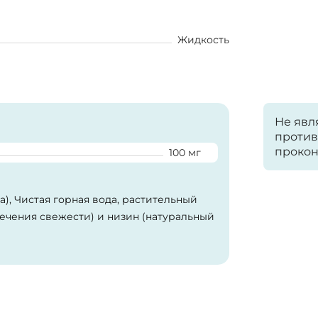
Жидкость
Не явл
против
прокон
100 мг
), Чистая горная вода, растительный
печения свежести) и низин (натуральный
 глютена, соя, дрожжей и молочных