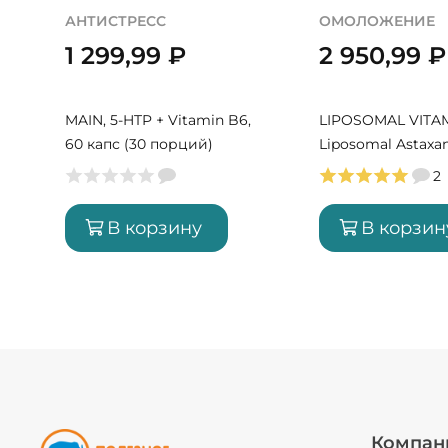
АНТИСТРЕСС
ОМОЛОЖЕНИЕ
1 299,99
₽
2 950,99
₽
MAIN, 5-HTP + Vitamin B6,
LIPOSOMAL VITAM
60 капс (30 порций)
Liposomal Astaxan
мл (50 порций)
2
В корзину
В корзин
Компан