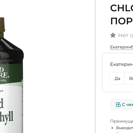
CHL
ПОР
Нет 
Екатерин
Наличие
Екатерин
г. Екате
Осталось
Да
В
г. Омск
Нет в на
С че
Преимуще
Выводит