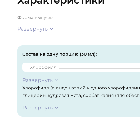
Характеристики
Форма выпуска
Развернуть
Состав на одну порцию (30 мл):
Хлорофилл
Развернуть
Хлорофилл (в виде натрий-медного хлорофиллина
глицерин, кудрявая мята, сорбат калия (для обес
консервант). Этот продукт не содержит пшеницы,
Развернуть
продуктов.