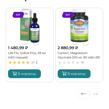
ХИТ
ХИТ
1 480,99
₽
2 880,99
₽
,
Life Flo, Iodine Plus, 59 мл
Carlson, Magnesium
(450 порций)
Glycinate 200 мг, 90 табл (90
порций)
2
В корзину
В корзину