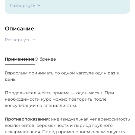
Развернуть
На предприятии используется сырье, содержащее
продукты переработки молока, рыбы,
ракообразных и сои.
Описание
Развернуть
Применение
О бренде
Взрослым принимать по одной капсуле один раз в
день.
Продолжительность приёма — один месяц. При
необходимости курс можно повторить после
консультации со специалистом.
Противопоказания:
индивидуальная непереносимость
компонентов, беременность и период грудного
вскармливания. Перед применением рекомендуется