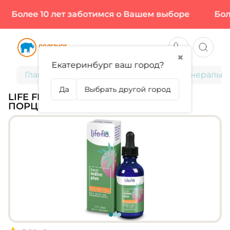
Более 10 лет заботимся о Вашем выборе
Более
✖
Екатеринбург ваш город?
Главная
Витамины и минералы
Минералы
Да
Выбрать другой город
LIFE FLO, IODINE PLUS, 59 МЛ (450
ПОРЦИЙ)