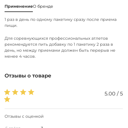
токоферил сукцинат); Семена молочного
Применение
О бренде
чертополоха; Ягоды боярышника; Свёкла; Изолят
говяжьего белка; Концентрат сывороточного
1 раз в день по одному пакетику сразу после приема
белка; Изолят сывороточного белка; L-Таурин;
пищи.
Корень куркумы; Коэнзим Q10; Лютэин; Ликопен;
Папаин; Липаза; L-Тирозин; Кальций
Для соревнующихся профессиональных атлетов
(Гидроортофосфат кальция); Фосфор
рекомендуется пить добавку по 1 пакетику 2 раза в
(Гидроортофосфат кальция); диоксид кремния, l-
день, но между приемами должен быть перерыв не
карнитина фумарат, лецитин, фармацевтическая
менее 4 часов.
глазурь
СОСТАВ: AP3-Светло-зеленая большая овальная
Отзывы о товаре
таблетка массой 1400 мг (1 таблетка):
Дикальцийфосфат, мальтодекстрин,
микрокристаллическая целлюлоза, окремненная
5.00 / 5
микрокристаллическая целлюлоза, стеариновая
кислота, стеарат магния,
гидроксипропилцеллюлоза , Холин (Битартрат
холина); Концентрат сывороточного белка;
Отзывы с оценкой
Элеутерококк колючий (корень); Инозитол; L-
Карнитин (Фумаровая кислота); Спирулина