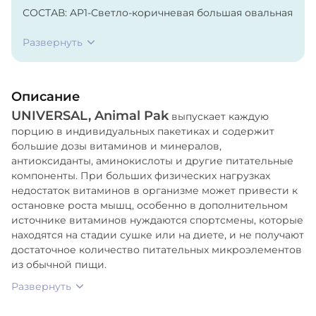
СОСТАВ: AP1-Светло-коричневая большая овальная
таблетка массой 1510 мг (1 таблетка):
Дикальцийфосфат, мальтодекстрин,
Развернуть
микрокристаллическая целлюлоза, окремненная
микрокристаллическая целлюлоза, стеариновая
кислота, стеарат магния,
Описание
гидроксипропилцеллюлоза , Витамин C
UNIVERSAL, Animal Pak
(аскорбиновая кислота), Элеутерококк колючий
выпускает каждую
порцию в индивидуальных пакетиках и содержит
(корень), Корень имбиря, Кальций
большие дозы витаминов и минералов,
(Гидроортофосфат кальция), Фосфор
антиоксиданты, аминокислоты и другие питательные
(Гидроортофосфат кальция), диоксид кремния, l-
компоненты. При больших физических нагрузках
карнитина фумарат, лецитин, фармацевтическая
недостаток витаминов в организме может привести к
глазурь
остановке роста мышц, особенно в дополнительном
источнике витаминов нуждаются спортсмены, которые
СОСТАВ: AP2-Коричневая крупная овальная
находятся на стадии сушке или на диете, и не получают
таблетка массой 1370 мг (3 таблетки):
достаточное количество питательных микроэлементов
Дикальцийфосфат, мальтодекстрин,
из обычной пищи.
микрокристаллическая целлюлоза, окремненная
микрокристаллическая целлюлоза, стеариновая
Развернуть
кислота, стеарат магния,
гидроксипропилцеллюлоза, Витамин E (d-альфа