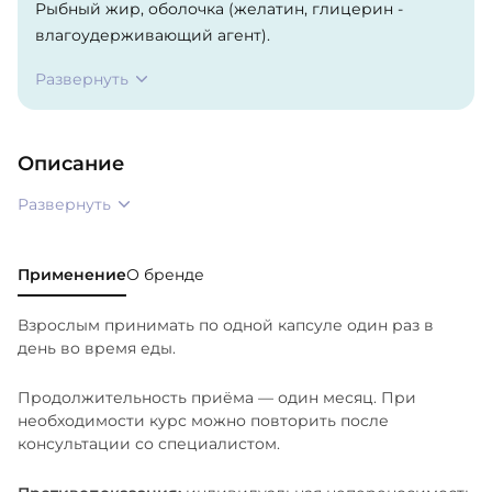
Рыбный жир, оболочка (желатин, глицерин -
влагоудерживающий агент).
Развернуть
На предприятии используется сырьё, содержащее
продукты переработки молока, рыбы,
ракообразных и сои.
Описание
Развернуть
Применение
О бренде
Взрослым принимать по одной капсуле один раз в
день во время еды.
Продолжительность приёма — один месяц. При
необходимости курс можно повторить после
консультации со специалистом.