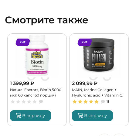
Смотрите также
ХИТ
ХИТ
1 399,99
₽
2 099,99
₽
Natural Factors, Biotin 5000
MAIN, Marine Collagen +
N
мкг, 60 капс (60 порций)
Hyaluronic acid + Vitamin C,
D
180 г (30 порций)
(
11
В корзину
В корзину