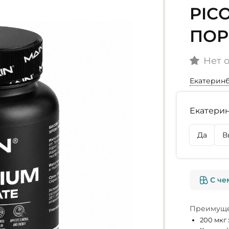
PICO
ПОР
Нет 
Екатерин
Наличие
Екатерин
г. Екате
В наличии
Да
В
г. Омск
Нет в на
С че
Преимуще
200 мкг