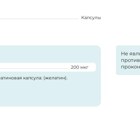
Капсулы
Не явл
против
прокон
200 мкг
атиновая капсула: (желатин).
 продукты переработки молока, рыбы,