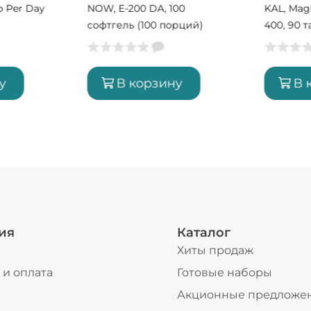
wo Per Day
NOW, E-200 DA, 100
KAL, Mag
софтгель (100 порций)
400, 90 
у
В корзину
В 
ия
Каталог
Хиты продаж
 и оплата
Готовые наборы
ы
Акционные предложе