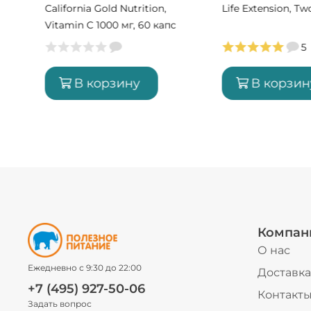
с
California Gold Nutrition,
Life Extension, T
Vitamin C 1000 мг, 60 капс
(60 порций)
5
В корзину
В корзин
Компан
О нас
Ежедневно с 9:30 до 22:00
Доставка
+7 (495) 927-50-06
Контакт
Задать вопрос