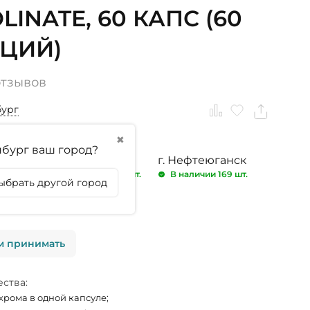
LINATE, 60 КАПС (60
ЦИЙ)
отзывов
бург
✖
бург ваш город?
ринбург
г. Тюмень
г. Нефтеюганск
 102 шт.
В наличии 62 шт.
В наличии 169 шт.
ыбрать другой город
личии
м принимать
ства:
 хрома в одной капсуле;