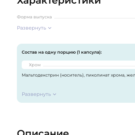
Характеристики
Форма выпуска
Развернуть
Состав на одну порцию (1 капсула):
Хром
Мальтодекстрин (носитель), пиколинат хрома, жел
На предприятии используется сырьё, содержащее
Развернуть
ракообразных и сои.
Описание