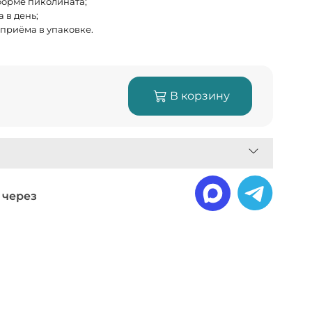
форме пиколината;
а в день;
 приёма в упаковке.
В корзину
 через