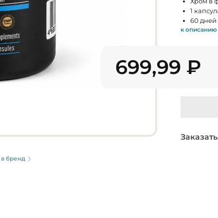
Хром в 
1 капсул
60 дней
к описанию
699,99
₽
Заказать
 в бренд