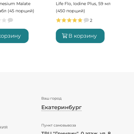
nesium Malate
Life Flo, Iodine Plus, 59 мл
табл (45 порций)
(450 порций)
2
корзину
В корзину
Ваш город
Екатеринбург
✖
Пункт самовывоза
Екатеринбург ваш город?
ния
ТРЦ "Гринвич", 0 этаж, ул. 8