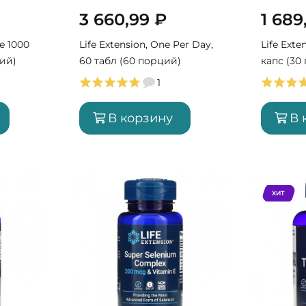
3 660,99
₽
1 689
ne 1000
Life Extension, One Per Day,
Life Exte
ций)
60 табл (60 порций)
капс (30
1
В корзину
В 
ХИТ