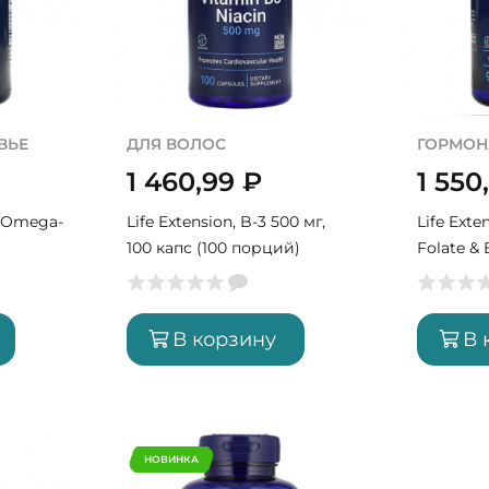
ВЬЕ
ДЛЯ ВОЛОС
ГОРМОН
1 460,99
₽
1 550
r Omega-
Life Extension, B-3 500 мг,
Life Exte
100 капс (100 порций)
Folate & 
порций)
В корзину
В 
НОВИНКА