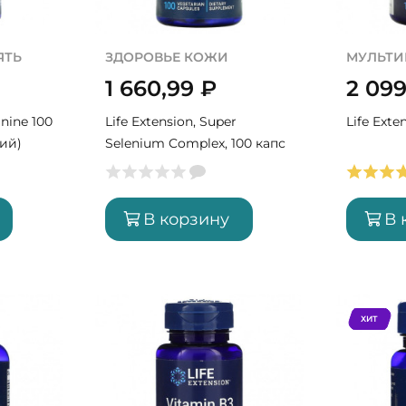
ЯТЬ
ЗДОРОВЬЕ КОЖИ
МУЛЬТ
1 660,99
₽
2 09
anine 100
Life Extension, Super
Life Exte
ций)
Selenium Complex, 100 капс
(100 порций)
В корзину
В 
ХИТ