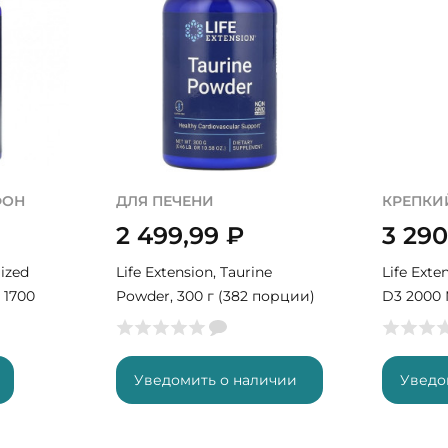
ФОН
ДЛЯ ПЕЧЕНИ
КРЕПКИ
2 499,99
₽
3 29
mized
Life Extension, Taurine
Life Exte
 1700
Powder, 300 г (382 порции)
D3 2000 
рций)
порций)
Уведомить о наличии
Уведо