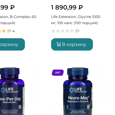
,99
₽
1 890,99
₽
nsion, B-Complex, 60
Life Extension, Glycine 1000
 порций)
мг, 100 капс (100 порций)
4
корзину
В корзину
ХИТ