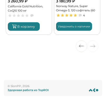
3 260,99
₽
3 180,99
₽
Norway Nature, Super
,
California Gold Nutrition,
Omega-3, 120 софтгель (60
CoQ10 100 мг
порций)
4
В корзину
Уведомить о наличии
© SlonPP, 2026
Здоровая работа из TopROI