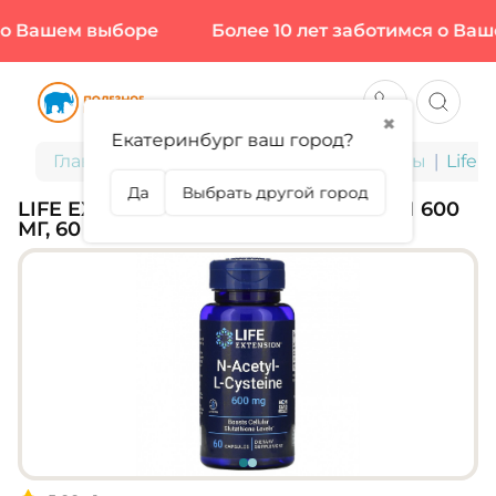
о Вашем выборе
Более 10 лет заботимся о Ваше
✖
Екатеринбург ваш город?
Главная
БАДы для здоровья и красоты
Life 
Да
Выбрать другой город
LIFE EXTENSION, N-ACETYL L-CYSTEIN 600
МГ, 60 КАПС (60 ПОРЦИЙ)