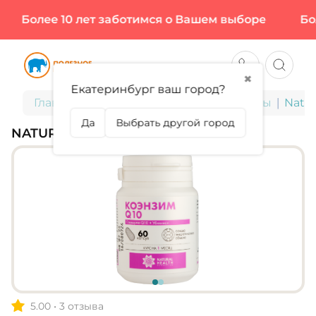
Более 10 лет заботимся о Вашем выборе
Более
✖
Екатеринбург ваш город?
Главная
БАДы для здоровья и красоты
Natur
Да
Выбрать другой город
NATURAL HEALTH, КОЭНЗИМ Q10
5.00
•
3 отзыва