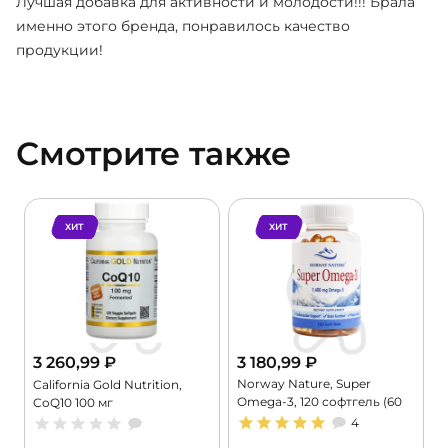
Лучшая добавка для активности и молодости!!! Брала
именно этого бренда, понравилось качество
продукции!
Смотрите также
ХИТ
ХИТ
3 260,99
₽
3 180,99
₽
Norway Nature, Super
,
California Gold Nutrition,
Omega-3, 120 софтгель (60
CoQ10 100 мг
порций)
4