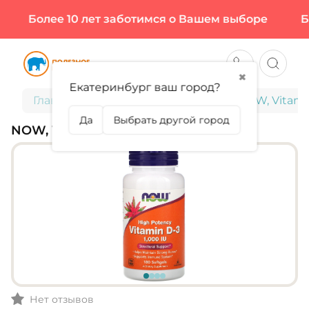
Более 10 лет заботимся о Вашем выборе
Бол
✖
Екатеринбург ваш город?
Главная
Витамины и минералы
NOW, Vitami
Да
Выбрать другой город
NOW, VITAMIN D3 1000 МЕ
Нет отзывов