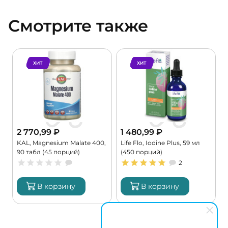
Смотрите также
ХИТ
ХИТ
2 770,99
₽
1 480,99
₽
KAL, Magnesium Malate 400,
Life Flo, Iodine Plus, 59 мл
C
90 табл (45 порций)
(450 порций)
G
2
В корзину
В корзину