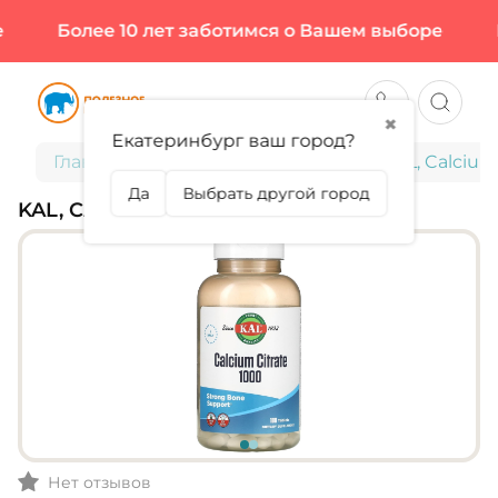
Более 10 лет заботимся о Вашем выборе
Бо
✖
Екатеринбург ваш город?
Главная
Витамины и минералы
KAL, Calcium
Да
Выбрать другой город
KAL, CALCIUM CITRATE
Нет отзывов