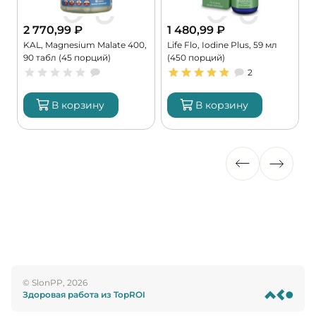
2 770,99
₽
1 480,99
₽
KAL, Magnesium Malate 400,
Life Flo, Iodine Plus, 59 мл
C
90 табл (45 порций)
(450 порций)
G
2
В корзину
В корзину
© SlonPP, 2026
Здоровая работа из TopROI