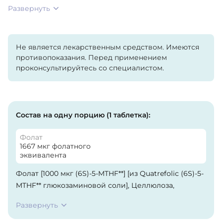
Развернуть
Не является лекарственным средством. Имеются
противопоказания. Перед применением
проконсультируйтесь со специалистом.
Состав на одну порцию (1 таблетка):
Фолат
1667 мкг фолатного
эквивалента
Фолат [1000 мкг (6S)-5-MTHF**] [из Quatrefolic (6S)-5-
MTHF** глюкозаминовой соли], Целлюлоза,
стеариновая кислота (растительный источник) и
Развернуть
диоксид кремния.