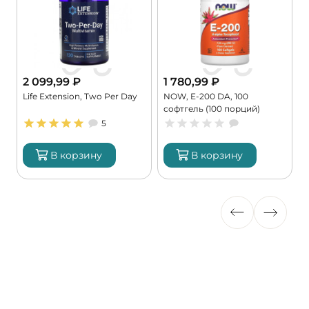
2 099,99
₽
1 780,99
₽
Life Extension, Two Per Day
NOW, E-200 DA, 100
K
софтгель (100 порций)
9
5
В корзину
В корзину