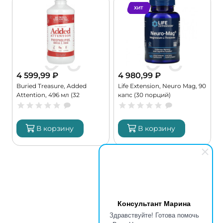
ХИТ
4 599,99
₽
4 980,99
₽
с
Buried Treasure, Added
Life Extension, Neuro Mag, 90
N
Attention, 496 мл (32
капс (30 порций)
V
порции)
к
В корзину
В корзину
Консультант Марина
Здравствуйте! Готова помочь