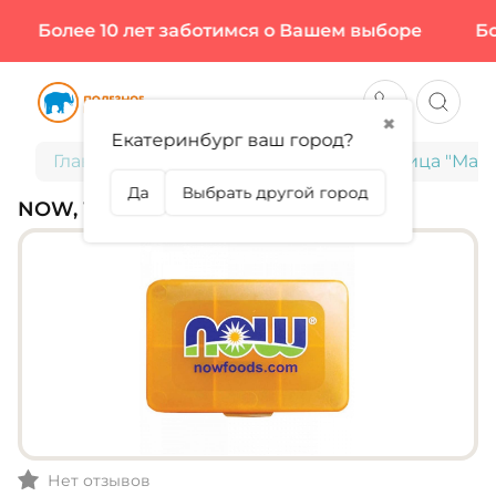
Более 10 лет заботимся о Вашем выборе
Боле
✖
Екатеринбург ваш город?
Главная
Аксессуары
NOW, Таблетница "Мал
Да
Выбрать другой город
NOW, ТАБЛЕТНИЦА "МАЛЕНЬКАЯ"
Нет отзывов