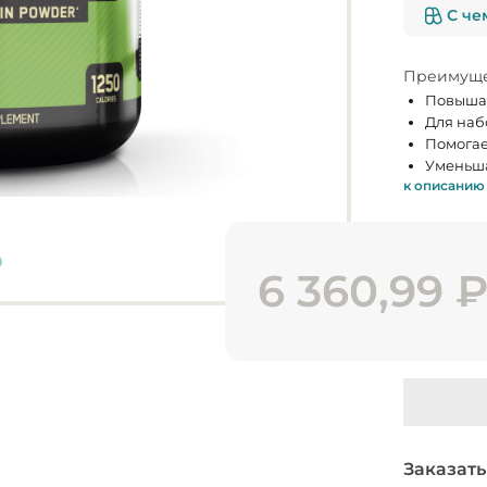
С че
Преимуще
Повышае
Для наб
Помогае
Уменьша
к описанию
6 360,99
Заказать