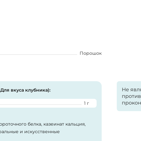
Порошок
Не явл
 Для вкуса клубника):
против
прокон
1 г
роточного белка, казеинат кальция,
уральные и искусственные
икалийфосфат, магния аспарагинат,