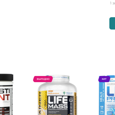
1 
ВЫГОДНО
ХИТ