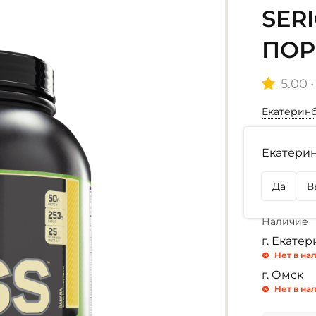
SERI
ПОР
5.00
•
Екатерин
Выбор ар
Екатерин
Банан
Да
В
Шоколадн
Наличие
г. Екате
Нет в на
г. Омск
Нет в на