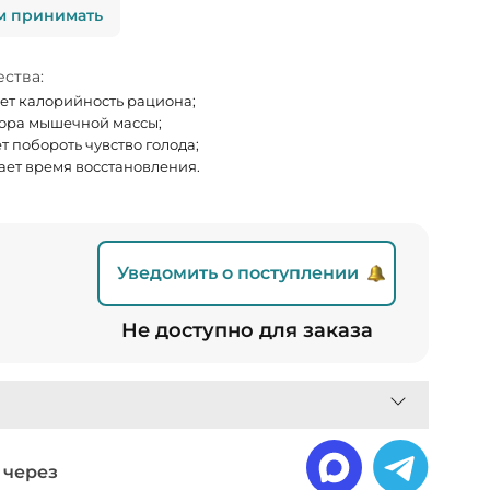
м принимать
ства:
т калорийность рациона;
ора мышечной массы;
т побороть чувство голода;
ет время восстановления.
Уведомить о поступлении
₽
Не доступно для заказа
 через