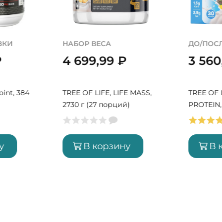
ЗКИ
НАБОР ВЕСА
ДО/ПОС
₽
4 699,99
₽
3 56
oint, 384
TREE OF LIFE, LIFE MASS,
TREE OF L
2730 г (27 порций)
PROTEIN, 
порций)
у
В корзину
В 