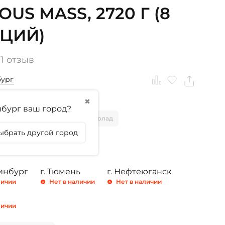
OUS MASS, 2720 Г (8
ЦИЙ)
1 отзыв
бург
✖
тикула
бург ваш город?
Ваниль
Клубника
Шоколад
ыбрать другой город
о-арахисовое масло
ринбург
г. Тюмень
г. Нефтеюганск
личии
Нет в наличии
Нет в наличии
личии