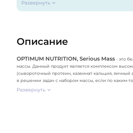
Развернуть
дикальция фосфат, цитрат кальция, аскорбиновая 
кальция D-пантотенат, D-альфа сукцинат токофер
селенометионин, глюконат меди, фумарат железа
тиамина мононитрат, пиридоксина гидрохлорид, 
фолиевая кислота, биотин, аминокислотный хела
Описание
калия, цианкобаламин), среднецепочечные тригл
ацесульфам калия.
OPTIMUM NUTRITION, Serious Mass
- это б
массы. Данный продукт является комплексом высо
(сывороточный протеин, казеинат кальция, яичный 
в решении задач с набором массы, если по каким-то
Развернуть