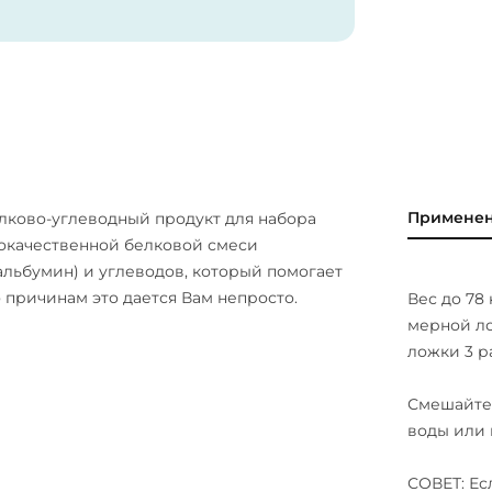
кислота, никотинамид, цитрат цинка,
ила, D-альфа-токоферола сукцинат,
, аминокислотный хелат марганца,
рибофлавин, полиникотинат хрома,
т молибдена, холекальциферол, йодид
ицериды, лецитин, FD C красный №40,
Примене
елково-углеводный продукт для набора
кокачественной белковой смеси
альбумин) и углеводов, который помогает
 причинам это дается Вам непросто.
Вес до 78 к
мерной ло
ложки 3 ра
Смешайте 
воды или 
СОВЕТ: Ес