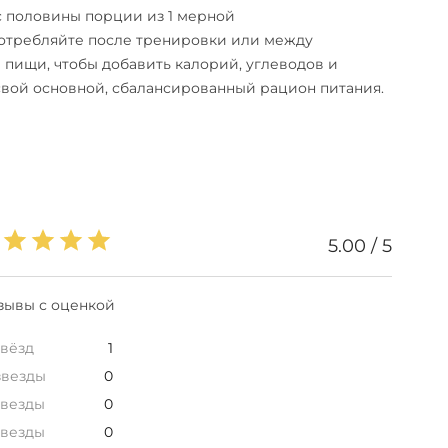
с половины порции из 1 мерной
отребляйте после тренировки или между
пищи, чтобы добавить калорий, углеводов и
свой основной, сбалансированный рацион питания.
5.00 / 5
зывы с оценкой
звёзд
1
звезды
0
звезды
0
звезды
0