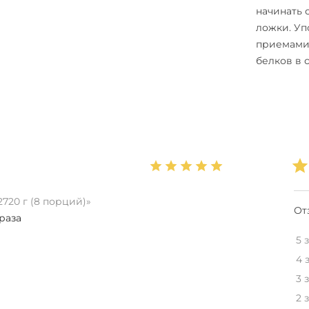
начинать 
ложки. Уп
приемами 
белков в 
2720 г (8 порций)»
От
раза
5 
4 
3 
2 