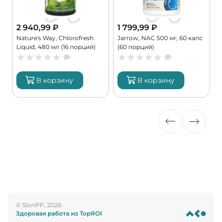
2 940,99
₽
1 799,99
₽
Nature's Way, Chlorofresh
Jarrow, NAC 500 мг, 60 капс
B
Liquid, 480 мл (16 порций)
(60 порций)
A
В корзину
В корзину
© SlonPP, 2026
Здоровая работа из TopROI