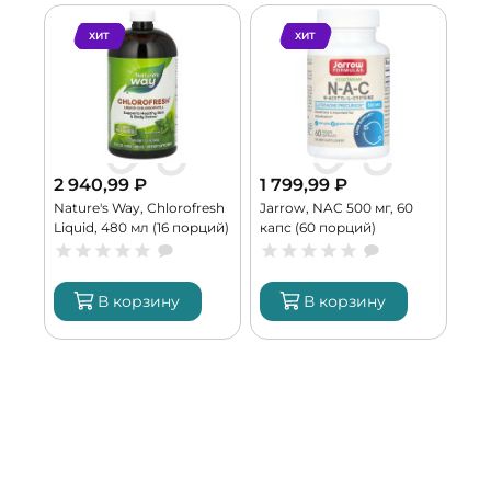
ХИТ
ХИТ
2 940,99
₽
1 799,99
₽
4 
Nature's Way, Chlorofresh
Jarrow, NAC 500 мг, 60
Bur
ий)
Liquid, 480 мл (16 порций)
капс (60 порций)
Att
пор
В корзину
В корзину