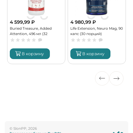
4 599,99
₽
4 980,99
₽
с
Buried Treasure, Added
Life Extension, Neuro Mag, 90
N
Attention, 496 мл (32
капс (30 порций)
V
порции)
к
В корзину
В корзину
© SlonPP, 2026