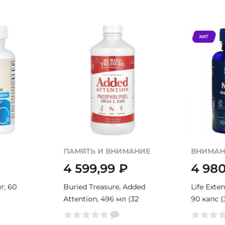
ХИТ
ПАМЯТЬ И ВНИМАНИЕ
ВНИМАН
4 599,99
₽
4 98
г, 60
Buried Treasure, Added
Life Exte
Attention, 496 мл (32
90 капс 
порции)