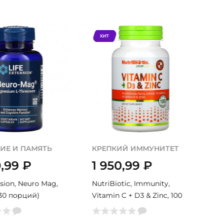
ХИТ
ИЕ И ПАМЯТЬ
КРЕПКИЙ ИММУНИТЕТ
0,99
₽
1 950,99
₽
nsion, Neuro Mag,
NutriBiotic, Immunity,
(30 порций)
Vitamin C + D3 & Zinc, 100
капс (50 порций)