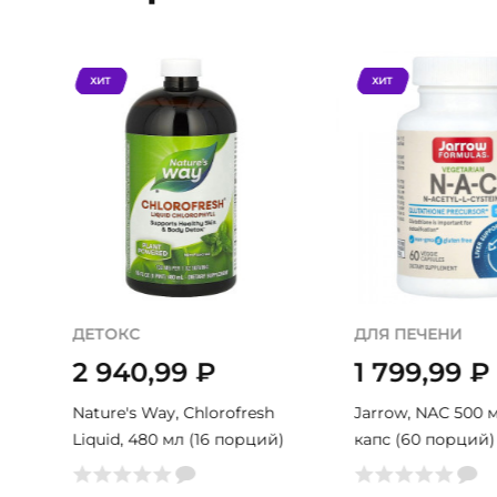
ХИТ
ХИТ
ДЕТОКС
ДЛЯ ПЕЧЕНИ
2 940,99
₽
1 799,99
₽
,
Nature's Way, Chlorofresh
Jarrow, NAC 500 м
Liquid, 480 мл (16 порций)
капс (60 порций)