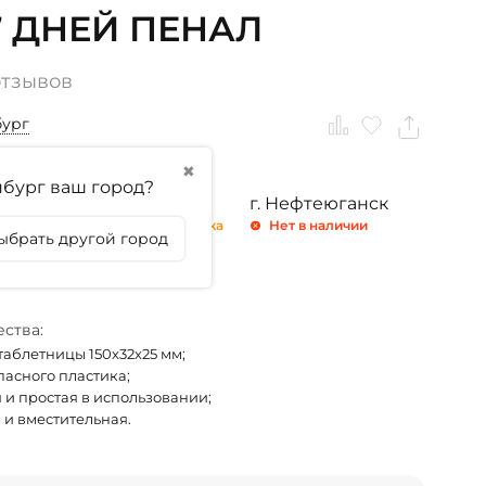
7 ДНЕЙ ПЕНАЛ
отзывов
бург
✖
бург ваш город?
ринбург
г. Тюмень
г. Нефтеюганск
 5 штук
Осталась 1 штука
Нет в наличии
ыбрать другой город
личии
ства:
таблетницы 150х32х25 мм;
пасного пластика;
 и простая в использовании;
 и вместительная.