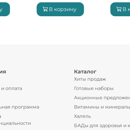
у
В корзину
В 
ия
Каталог
Хиты продаж
 и оплата
Готовые наборы
ы
Акционные предложе
ьная программа
Витамины и минерал
а
Халяль
нциальности
БАДы для здоровья и 