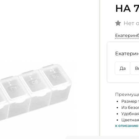
НА 
Нет 
Екатерин
Наличие
Екатерин
г. Екате
Осталось
Да
В
г. Омск
Нет в на
Преимуще
Размер 
Из безо
Удобная
Цветная
к описанию