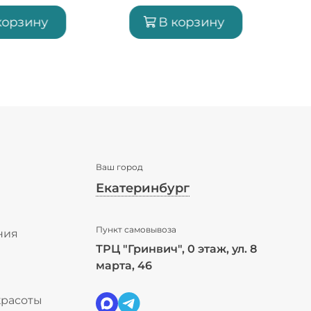
корзину
В корзину
Ваш город
Екатеринбург
✖
Пункт самовывоза
Екатеринбург ваш город?
ния
ТРЦ "Гринвич", 0 этаж, ул. 8
ы
марта, 46
Да
Выбрать другой город
красоты