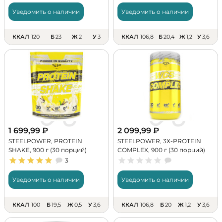
Уведомить о наличии
Уведомить о наличии
ККАЛ
120
Б
23
Ж
2
У
3
ККАЛ
106,8
Б
20,4
Ж
1,2
У
3,6
1 699,99
₽
2 099,99
₽
STEELPOWER, PROTEIN
STEELPOWER, 3X-PROTEIN
SHAKE, 900 г (30 порций)
COMPLEX, 900 г (30 порций)
3
Уведомить о наличии
Уведомить о наличии
ККАЛ
100
Б
19,5
Ж
0,5
У
3,6
ККАЛ
106,8
Б
20
Ж
1,2
У
3,6