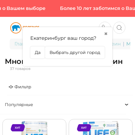
шем выборе
Более 10 лет заботимся о Вашем вы
✖
Екатеринбург ваш город?
Главная
Спортивное питание
Протеин
Мн
Да
Выбрать другой город
Многокомпонентный протеин
37 товаров
Фильтр
Популярные
ХИТ
ХИТ