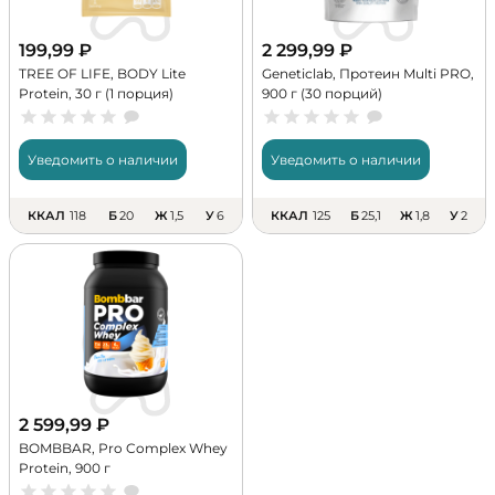
199,99
₽
2 299,99
₽
TREE OF LIFE, BODY Lite
Geneticlab, Протеин Multi PRO,
Protein, 30 г (1 порция)
900 г (30 порций)
Уведомить о наличии
Уведомить о наличии
ККАЛ
118
Б
20
Ж
1,5
У
6
ККАЛ
125
Б
25,1
Ж
1,8
У
2
2 599,99
₽
BOMBBAR, Pro Complex Whey
Protein, 900 г