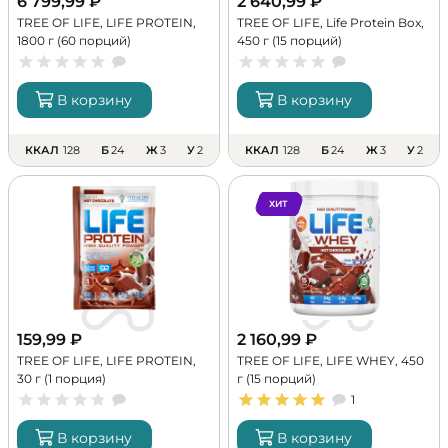
6 799,99
₽
2 640,99
₽
TREE OF LIFE, LIFE PROTEIN,
TREE OF LIFE, Life Protein Box,
1800 г (60 порций)
450 г (15 порций)
В корзину
В корзину
ККАЛ
128
Б
24
Ж
3
У
2
ККАЛ
128
Б
24
Ж
3
У
2
ХИТ
159,99
₽
2 160,99
₽
TREE OF LIFE, LIFE PROTEIN,
TREE OF LIFE, LIFE WHEY, 450
30 г (1 порция)
г (15 порций)
1
В корзину
В корзину