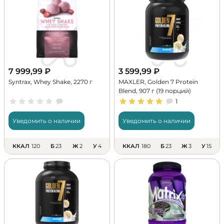
7 999,99
₽
3 599,99
₽
Syntrax, Whey Shake, 2270 г
MAXLER, Golden 7 Protein
Blend, 907 г (19 порций)
1
Уведомить о наличии
Уведомить о наличии
ККАЛ
120
Б
23
Ж
2
У
4
ККАЛ
180
Б
23
Ж
3
У
15