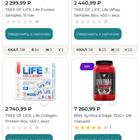
2 299,99
₽
2 440,99
₽
TREE OF LIFE, Life Protein
TREE OF LIFE, Life Whey
Samples, 15 пак
Samples Box, 450 г, вкус
"Ассорти" (15 порций)
Уведомить о наличии
Уведомить о наличии
ККАЛ
128
Б
24
Ж
3
У
2
ККАЛ
116
Б
23
Ж
1,5
У
2,5
ХИТ
2 740,99
₽
7 260,99
₽
TREE OF LIFE, Life Collagen
BSN, Syntha-6 Edge, 1020 г (28
Protein Box, 450 г, вкус
порций)
"Ассорти" (15 порций)
1
Уведомить о наличии
Уведомить о наличии