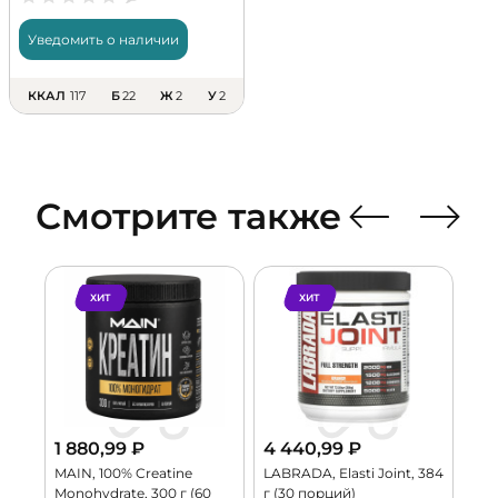
Уведомить о наличии
ККАЛ
117
Б
22
Ж
2
У
2
Смотрите также
ХИТ
ХИТ
1 880,99
₽
4 440,99
₽
4 
0 г
MAIN, 100% Creatine
LABRADA, Elasti Joint, 384
TRE
Monohydrate, 300 г (60
г (30 порций)
273