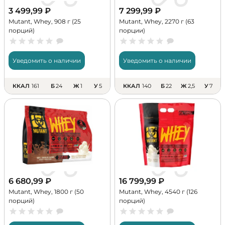
3 499,99
₽
7 299,99
₽
Mutant, Whey, 908 г (25
Mutant, Whey, 2270 г (63
порций)
порции)
Уведомить о наличии
Уведомить о наличии
ККАЛ
161
Б
24
Ж
1
У
5
ККАЛ
140
Б
22
Ж
2,5
У
7
6 680,99
₽
16 799,99
₽
Mutant, Whey, 1800 г (50
Mutant, Whey, 4540 г (126
порций)
порций)