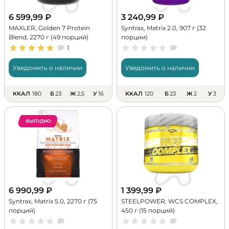
6 599,99
₽
3 240,99
₽
MAXLER, Golden 7 Protein
Syntrax, Matrix 2.0, 907 г (32
Blend, 2270 г (49 порций)
порции)
1
Уведомить о наличии
Уведомить о наличии
ККАЛ
180
Б
23
Ж
2,5
У
16
ККАЛ
120
Б
23
Ж
2
У
3
ВЫГОДНО
6 990,99
₽
1 399,99
₽
Syntrax, Matrix 5.0, 2270 г (75
STEELPOWER, WCS COMPLEX,
порций)
450 г (15 порций)