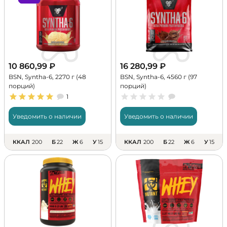
10 860,99
₽
16 280,99
₽
BSN, Syntha-6, 2270 г (48
BSN, Syntha-6, 4560 г (97
порций)
порций)
1
Уведомить о наличии
Уведомить о наличии
ККАЛ
200
Б
22
Ж
6
У
15
ККАЛ
200
Б
22
Ж
6
У
15