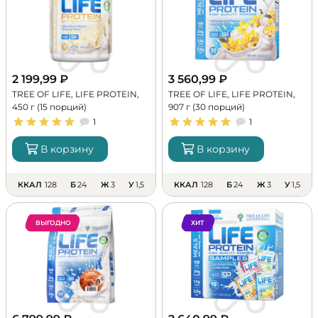
2 199,99
₽
3 560,99
₽
TREE OF LIFE, LIFE PROTEIN,
TREE OF LIFE, LIFE PROTEIN,
450 г (15 порций)
907 г (30 порций)
1
1
В корзину
В корзину
ККАЛ
128
Б
24
Ж
3
У
1,5
ККАЛ
128
Б
24
Ж
3
У
1,5
ВЫГОДНО
ХИТ