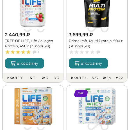
2 440,99
₽
3 699,99
₽
TREE OF LIFE, Life Collagen
Primekraft, Multi Protein, 900 г
Protein, 450 г (15 порций)
(30 порций)
1
В корзину
В корзину
ККАЛ
120
Б
21
Ж
3
У
3
ККАЛ
114
Б
23
Ж
1,4
У
2,2
ХИТ