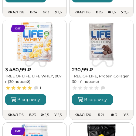
ККАЛ
128
Б
24
Ж
3
У
1,5
ККАЛ
116
Б
23
Ж
1,5
У
2,5
ХИТ
3 480,99
₽
230,99
₽
TREE OF LIFE, LIFE WHEY, 907
TREE OF LIFE, Protein Collagen,
г (30 порций)
30 г (1 порция)
1
В корзину
В корзину
ККАЛ
116
Б
23
Ж
1,5
У
2,5
ККАЛ
120
Б
21
Ж
3
У
3
ХИТ