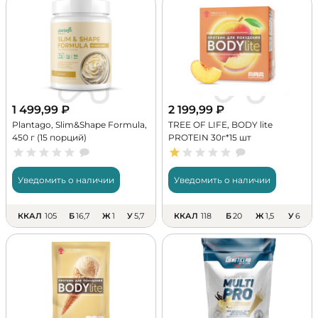
1 499,99
₽
2 199,99
₽
Plantago, Slim&Shape Formula,
TREE OF LIFE, BODY lite
450 г (15 порций)
PROTEIN 30г*15 шт
Уведомить о наличии
Уведомить о наличии
ККАЛ
105
Б
16,7
Ж
1
У
5,7
ККАЛ
118
Б
20
Ж
1,5
У
6