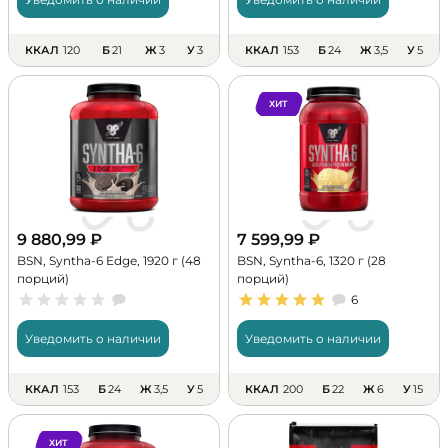
ККАЛ
120
Б
21
Ж
3
У
3
ККАЛ
153
Б
24
Ж
3,5
У
5
ХИТ
9 880,99
₽
7 599,99
₽
BSN, Syntha-6 Edge, 1920 г (48
BSN, Syntha-6, 1320 г (28
порций)
порций)
6
Уведомить о наличии
Уведомить о наличии
ККАЛ
153
Б
24
Ж
3,5
У
5
ККАЛ
200
Б
22
Ж
6
У
15
ХИТ