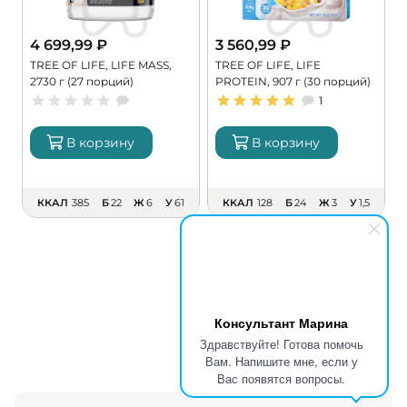
4 699,99
₽
3 560,99
₽
TREE OF LIFE, LIFE MASS,
TREE OF LIFE, LIFE
P
2730 г (27 порций)
PROTEIN, 907 г (30 порций)
г
1
В корзину
В корзину
ККАЛ
385
Б
22
Ж
6
У
61
ККАЛ
128
Б
24
Ж
3
У
1,5
Консультант Марина
Здравствуйте! Готова помочь
Вам. Напишите мне, если у
Вас появятся вопросы.