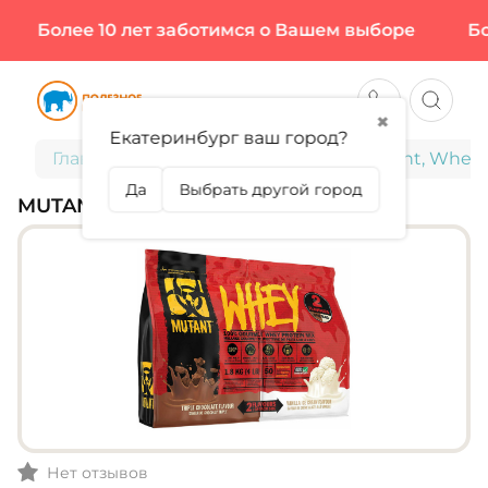
Более 10 лет заботимся о Вашем выборе
Бол
✖
Екатеринбург ваш город?
Главная
Спортивное питание
Mutant, Whey, 
Да
Выбрать другой город
MUTANT, WHEY, 1800 Г (50 ПОРЦИЙ)
Нет отзывов