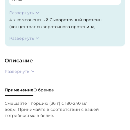
Развернуть
4-х компонентный Сывороточный протеин
(концентрат сывороточного протенина,
фосфолипидный концентрат сывороточного
Развернуть
протеина, изолят сывороточного протеина,
гидролизованный сывороточный протеин (из
молока)), Порошок среднецепочечных
Описание
триглицеридов (MCT) ( мальтодекстрин,
фракционированное кокосовое масло),
Развернуть
Загуститель (гуаровый порошок), Краситель
(порошок красной свёклы), Лимонная кислота,
Натуральные и искусственные ароматизаторы,
Применение
О бренде
Эмульгаторы (лецитин из подсолнечника или сои),
Смешайте 1 порцию (36 г) с 180-240 мл
Соль, Подсластители (сукралоза, ацесульфам
воды. Принимайте в соответствии с вашей
калия, очищенный экстракт листьев стевии),
потребностью в белке.
Диоксид кремния, Усилитель вкуса (цитрат калия),
Корица, фермент (лактаза, протеаза)