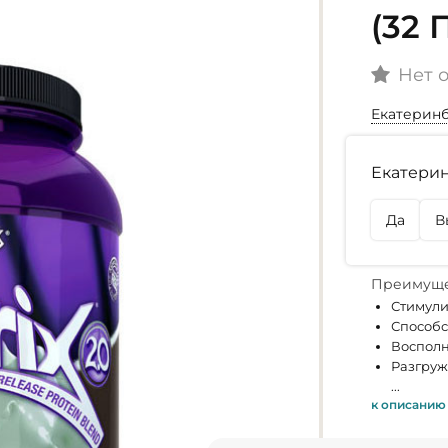
(32
Нет 
Екатерин
Наличие
Екатерин
г. Екате
Нет в на
Да
В
г. Омск
Нет в на
Преимуще
Стимули
Способс
Восполн
Разгруж
...
к описанию