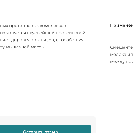
Примене
вных протеиновых комплексов
trix является вкуснейшей протеиновой
ние здоровья организма, способствуя
ту мышечной массы.
Смешайте 
молока ил
между пр
Оставить отзыв