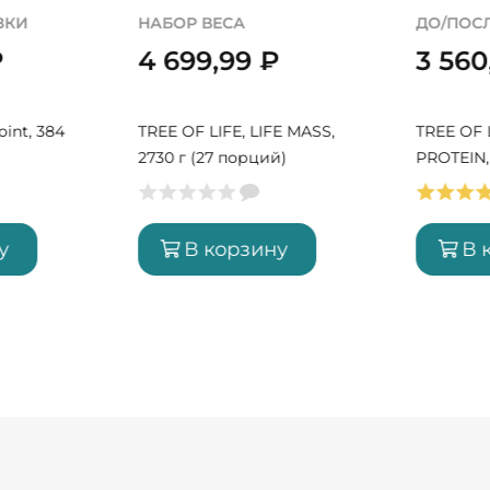
ЗКИ
НАБОР ВЕСА
ДО/ПОС
₽
4 699,99
₽
3 56
oint, 384
TREE OF LIFE, LIFE MASS,
TREE OF L
2730 г (27 порций)
PROTEIN, 
порций)
у
В корзину
В 