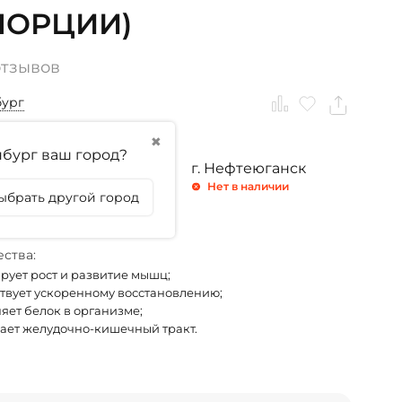
 ПОРЦИИ)
отзывов
бург
✖
бург ваш город?
ринбург
г. Тюмень
г. Нефтеюганск
личии
Нет в наличии
Нет в наличии
ыбрать другой город
личии
ства:
рует рост и развитие мышц;
твует ускоренному восстановлению;
яет белок в организме;
ает желудочно-кишечный тракт.