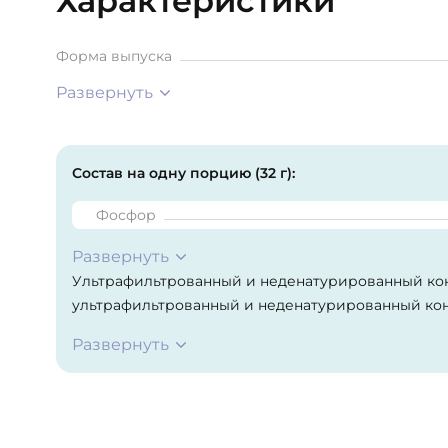
Характеристики
Форма выпуска
Развернуть
Состав на одну порцию (32 г):
Фосфор
Развернуть
Ультрафильтрованный и неденатурированный кон
ультрафильтрованный и неденатурированный кон
мицеллярный казеин), неденатурированный яичн
Развернуть
клейковина.