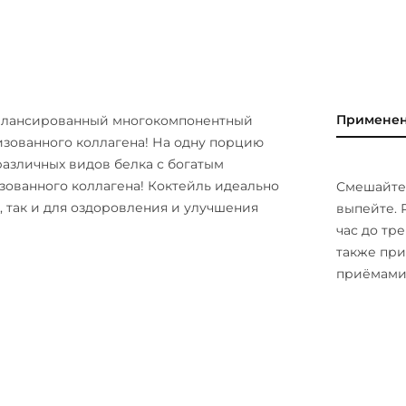
Примене
балансированный многокомпонентный
зованного коллагена! На одну порцию
различных видов белка с богатым
ованного коллагена! Коктейль идеально
Смешайте 
, так и для оздоровления и улучшения
выпейте. 
час до тр
также пр
приёмами