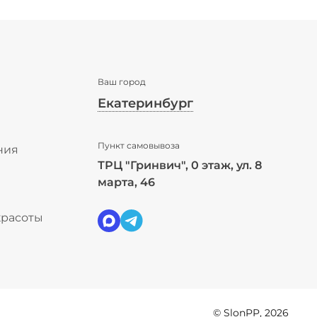
Ваш город
Екатеринбург
✖
Пункт самовывоза
Екатеринбург ваш город?
ния
ТРЦ "Гринвич", 0 этаж, ул. 8
ы
марта, 46
Да
Выбрать другой город
красоты
© SlonPP, 2026