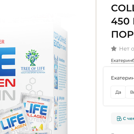
COL
450 
ПОР
Нет 
Екатерин
Наличие
Екатерин
г. Екате
Нет в на
Да
В
г. Омск
Нет в на
С че