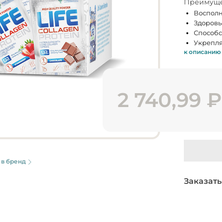
Преимуще
Восполн
Здоровье
Способс
Укрепля
к описанию
2 740,99
₽
 в бренд
Заказать