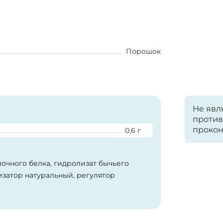
Порошок
Не явл
против
прокон
0,6 г
очного белка, гидролизат бычьего
изатор натуральный, регулятор
ль, подсластитель (сукралоза).