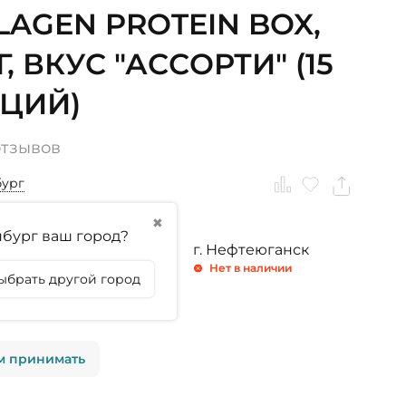
LAGEN PROTEIN BOX,
Г, ВКУС "АССОРТИ" (15
ЦИЙ)
отзывов
бург
✖
бург ваш город?
ринбург
г. Тюмень
г. Нефтеюганск
личии
Нет в наличии
Нет в наличии
ыбрать другой город
личии
м принимать