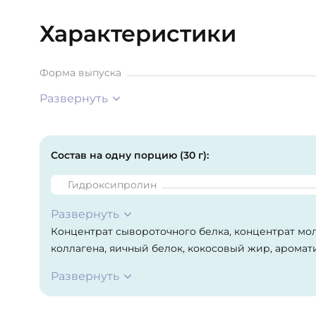
Характеристики
Форма выпуска
Развернуть
Состав на одну порцию (30 г):
Гидроксипролин
Развернуть
Концентрат сывороточного белка, концентрат мол
коллагена, яичный белок, кокосовый жир, аромат
кислотности (цитрат натрия), натуральный красите
Развернуть