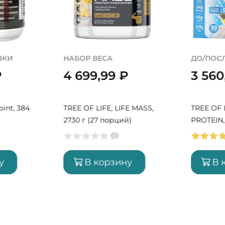
ЗКИ
НАБОР ВЕСА
ДО/ПОС
₽
4 699,99
₽
3 56
oint, 384
TREE OF LIFE, LIFE MASS,
TREE OF L
2730 г (27 порций)
PROTEIN, 
порций)
у
В корзину
В 