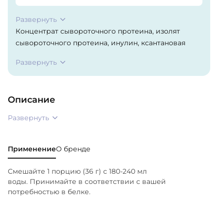
Развернуть
Концентрат сывороточного протеина, изолят
сывороточного протеина, инулин, ксантановая
камедь, пептиды глутамина, натуральные и
Развернуть
искусственные ароматизаторы, цитрат калия,
ацесульфам калия, сукралоза, соевый лецитин.
Описание
Развернуть
Применение
О бренде
Смешайте 1 порцию (36 г) с 180-240 мл
воды. Принимайте в соответствии с вашей
потребностью в белке.