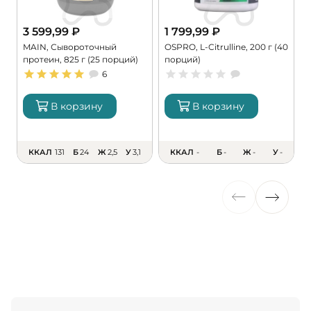
3 599,99
₽
1 799,99
₽
MAIN, Сывороточный
OSPRO, L-Citrulline, 200 г (40
M
протеин, 825 г (25 порций)
порций)
M
6
В корзину
В корзину
ККАЛ
131
Б
24
Ж
2,5
У
3,1
ККАЛ
-
Б
-
Ж
-
У
-