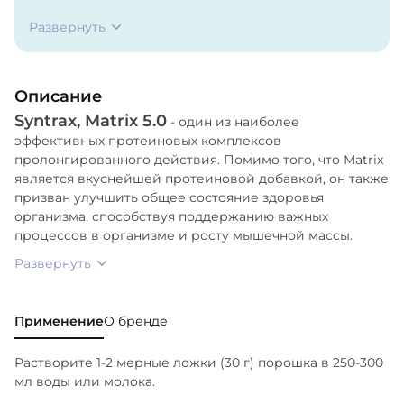
ультрафильтрованный и неденатурированный
Развернуть
концентрат молочного протеина (включая
мицеллярный казеин), неденатурированный
яичный белок, гидролизованная пшеничная
Описание
клейковина.
Syntrax, Matrix 5.0
- один из наиболее
эффективных протеиновых комплексов
пролонгированного действия. Помимо того, что Matrix
является вкуснейшей протеиновой добавкой, он также
призван улучшить общее состояние здоровья
организма, способствуя поддержанию важных
процессов в организме и росту мышечной массы.
Развернуть
Применение
О бренде
Растворите 1-2 мерные ложки (30 г) порошка в 250-300
мл воды или молока.