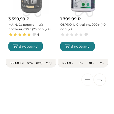
3 599,99
₽
1 799,99
₽
MAIN, Сывороточный
OSPRO, L-Citrulline, 200 г (40
M
протеин, 825 г (25 порций)
порций)
M
6
В корзину
В корзину
ККАЛ
131
Б
24
Ж
2,5
У
3,1
ККАЛ
-
Б
-
Ж
-
У
-