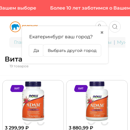
ашем выборе
Более 10 лет заботимся о Вашем в
✖
Екатеринбург ваш город?
Главная
БАДы для здоровья и красоты
Мужс
Да
Выбрать другой город
Витамины и минералы
19 товаров
ХИТ
ХИТ
3 299,99
₽
3 880,99
₽