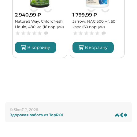
2 940,99
₽
1 799,99
₽
4 
Nature's Way, Chlorofresh
Jarrow, NAC 500 мг, 60
Bur
ий)
Liquid, 480 мл (16 порций)
капс (60 порций)
Att
пор
В корзину
В корзину
© SlonPP, 2026
Здоровая работа из TopROI