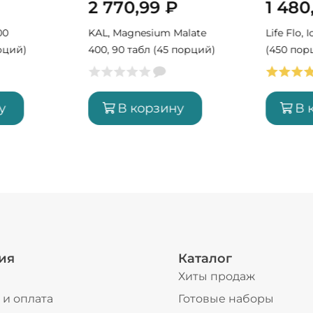
2 770,99
₽
1 480
00
KAL, Magnesium Malate
Life Flo, 
рций)
400, 90 табл (45 порций)
(450 пор
у
В корзину
В 
ия
Каталог
Хиты продаж
 и оплата
Готовые наборы