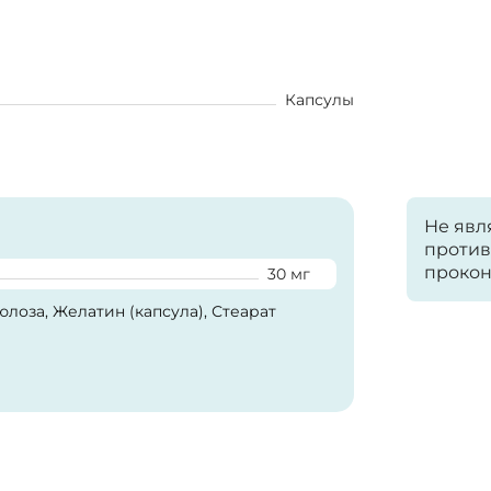
Капсулы
Не явл
против
прокон
30 мг
лоза, Желатин (капсула), Стеарат