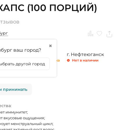
 КАПС (100 ПОРЦИЙ)
отзывов
бург
✖
бург ваш город?
ринбург
г. Тюмень
г. Нефтеюганск
 2 штуки
Осталась 1 штука
Нет в наличии
ыбрать другой город
 4 штуки
м принимать
ства:
ет иммунитет;
т вкусовые ощущения;
зует менструальный цикл;
ивает активный рост волос.