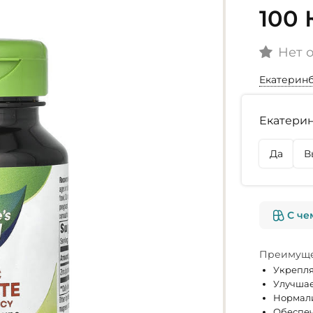
100
Нет 
Екатерин
Наличие
Екатерин
г. Екате
Осталось
Да
В
г. Омск
Осталось
С че
Преимуще
Укрепля
Улучшае
Нормали
Обеспеч