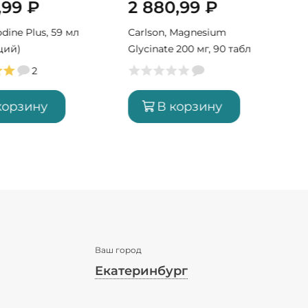
,99
₽
2 880,99
₽
Iodine Plus, 59 мл
Carlson, Magnesium
ций)
Glycinate 200 мг, 90 табл
(90 порций)
2
корзину
В корзину
Ваш город
Екатеринбург
✖