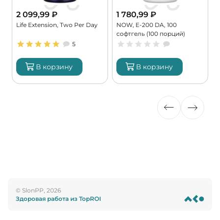
2 099,99
₽
1 780,99
₽
Life Extension, Two Per Day
NOW, E-200 DA, 100
K
софтгель (100 порций)
9
5
В корзину
В корзину
© SlonPP, 2026
Здоровая работа из TopROI