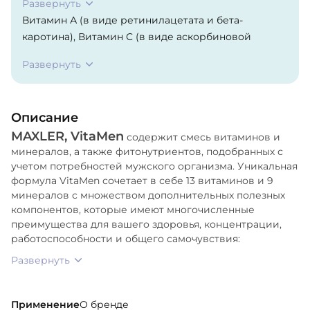
Развернуть
Витамин А (в виде ретинилацетата и бета-
каротина), Витамин С (в виде аскорбиновой
кислоты), Витамин D (в виде холекальциферола),
Развернуть
Витамин Е (D-Альфа-токоферилацетат и D-альфа-
токоферилсукцинат), Витамин К (в виде
филлохинона), Тиамин (в виде мононитрата
Описание
тиамина), Рибофлавин, Ниацин (в виде ниацина и
MAXLER, VitaMen
ниацинамида), Витамин В6 (в виде пиридоксина
содержит смесь витаминов и
минералов, а также фитонутриентов, подобранных с
HCl), Фолиевая кислота (в виде фолиевой
учетом потребностей мужского организма. Уникальная
кислоты), Витамин В12 (в виде цианокобаламина),
формула VitaMen сочетает в себе 13 витаминов и 9
Биотин, Пантотеновая кислота (в виде D-
минералов с множеством дополнительных полезных
пантотената кальция), Холин (в виде битартрата
компонентов, которые имеют многочисленные
холина), Кальций (в виде карбоната кальция), Йод
преимущества для вашего здоровья, концентрации,
(в виде ламинарии), Магний (в виде оксида
работоспособности и общего самочувствия:
магния), Цинк (в виде цитрата цинка), Селен (в
Развернуть
виде аминокислотного хелата селена), Медь (в
виде хелата бисглицината меди), Марганец (в
виде глюконата марганца), Хром (в виде хелата
Применение
О бренде