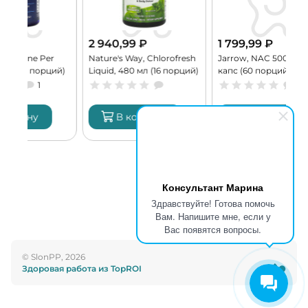
2 940,99
₽
1 799,99
₽
4 
Nature's Way, Chlorofresh
Jarrow, NAC 500 мг, 60
Bur
ий)
Liquid, 480 мл (16 порций)
капс (60 порций)
Att
пор
В корзину
В корзину
Консультант Марина
Здравствуйте! Готова помочь
Вам. Напишите мне, если у
Вас появятся вопросы.
© SlonPP, 2026
Здоровая работа из TopROI