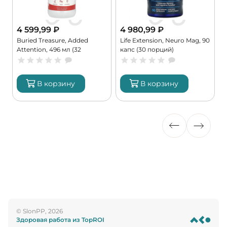
4 599,99
₽
4 980,99
₽
с
Buried Treasure, Added
Life Extension, Neuro Mag, 90
N
Attention, 496 мл (32
капс (30 порций)
V
порции)
к
В корзину
В корзину
© SlonPP, 2026
Здоровая работа из TopROI