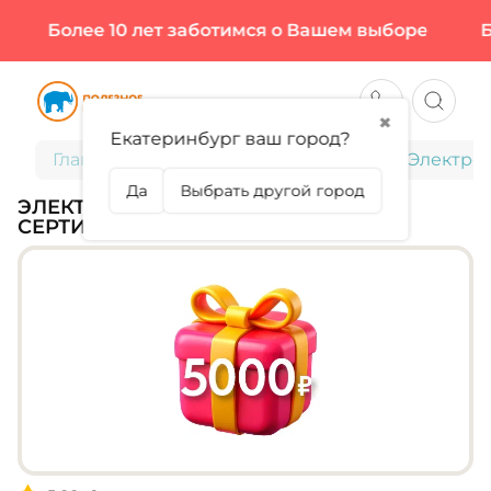
Более 10 лет заботимся о Вашем выборе
Бо
✖
Екатеринбург ваш город?
Главная
Подарочные сертификаты
Электро
Да
Выбрать другой город
ЭЛЕКТРОННЫЙ ПОДАРОЧНЫЙ
СЕРТИФИКАТ 5000 РУБЛЕЙ