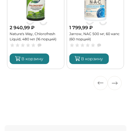
2 940,99
₽
1 799,99
₽
Nature's Way, Chlorofresh
Jarrow, NAC 500 мг, 60 капс
B
Liquid, 480 мл (16 порций)
(60 порций)
A
В корзину
В корзину