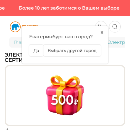
е
Более 10 лет заботимся о Вашем выборе
✖
Екатеринбург ваш город?
Главная
Подарочные сертификаты
Электро
Да
Выбрать другой город
ЭЛЕКТРОННЫЙ ПОДАРОЧНЫЙ
СЕРТИФИКАТ 500 РУБЛЕЙ