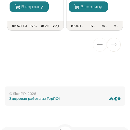
В корзину
В корзину
ККАЛ
131
Б
24
Ж
2,5
У
3,1
ККАЛ
-
Б
-
Ж
-
У
-
© SlonPP, 2026
Здоровая работа из TopROI