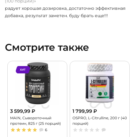
(100 порций)»
радует хорошая дозировка, достаточно эффективная
добавка, результат заметен. буду брать еще!!!
Смотрите также
ХИТ
3 599,99
₽
1 799,99
₽
MAIN, Сывороточный
OSPRO, L-Citrulline, 200 г (40
M
протеин, 825 г (25 порций)
порций)
M
6