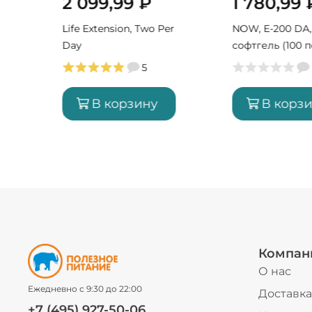
2 099,99
₽
1 780,99
on,
Life Extension, Two Per
NOW, E-200 DA,
Day
софтгель (100 
5
В корзину
В корз
Компан
О нас
Ежедневно с 9:30 до 22:00
Доставка
+7 (495) 927-50-06