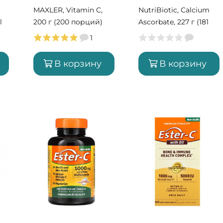
MAXLER, Vitamin C,
NutriBiotic, Calcium
l
200 г (200 порций)
Ascorbate, 227 г (181
порция)
1
В корзину
В корзину