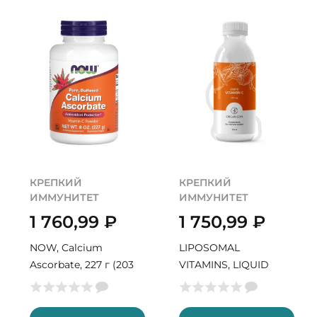
КРЕПКИЙ
КРЕПКИЙ
ИММУНИТЕТ
ИММУНИТЕТ
1 760,99
₽
1 750,99
₽
NOW, Calcium
LIPOSOMAL
Ascorbate, 227 г (203
VITAMINS, LIQUID
порции)
VITAMIN C, 150 мл (30
порций)