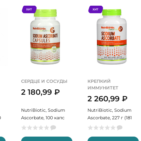
ХИТ
ХИТ
СЕРДЦЕ И СОСУДЫ
КРЕПКИЙ
ИММУНИТЕТ
2 180,99
₽
2 260,99
₽
NutriBiotic, Sodium
NutriBiotic, Sodium
0
Ascorbate, 100 капс
Ascorbate, 227 г (181
(100 порций)
порция)