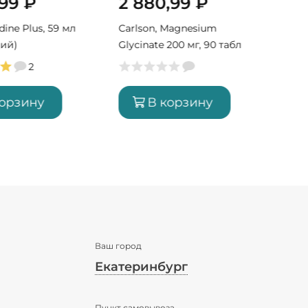
,99
₽
2 880,99
₽
odine Plus, 59 мл
Carlson, Magnesium
ций)
Glycinate 200 мг, 90 табл
(90 порций)
2
корзину
В корзину
Ваш город
Екатеринбург
✖
Пункт самовывоза