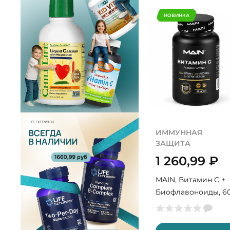
НОВИНКА
ИММУННАЯ
ЗАЩИТА
1 260,99
₽
MAIN, Витамин C +
Биофлавоноиды, 6
капс (60 порций)