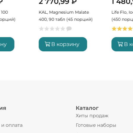
₽
2 770,99
₽
1 480
 100
KAL, Magnesium Malate
Life Flo, I
порций)
400, 90 табл (45 порций)
(450 пор
ину
В корзину
В 
ия
Каталог
Хиты продаж
 и оплата
Готовые наборы