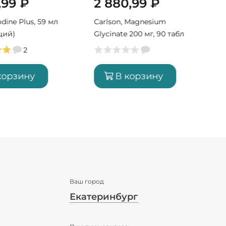
,99
₽
2 880,99
₽
Iodine Plus, 59 мл
Carlson, Magnesium
ций)
Glycinate 200 мг, 90 табл
(90 порций)
2
корзину
В корзину
Ваш город
Екатеринбург
✖