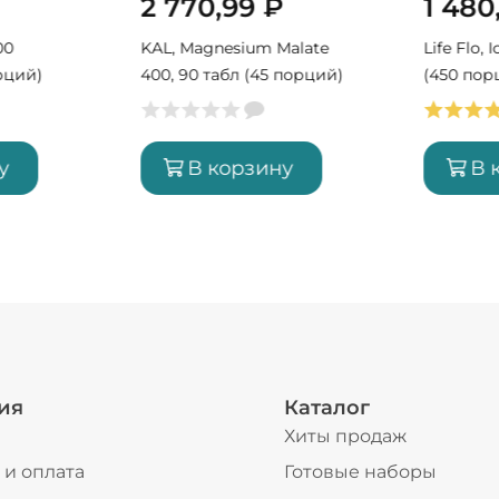
2 770,99
₽
1 480
00
KAL, Magnesium Malate
Life Flo, 
рций)
400, 90 табл (45 порций)
(450 пор
у
В корзину
В 
ия
Каталог
Хиты продаж
 и оплата
Готовые наборы