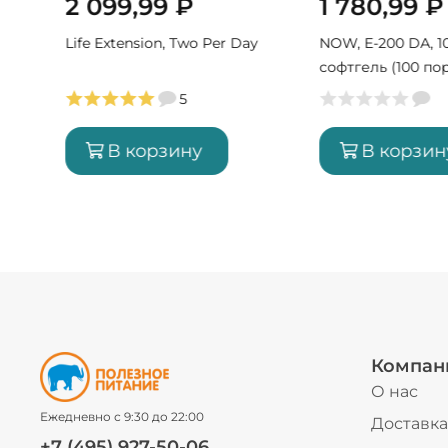
2 099,99
₽
1 780,99
₽
Life Extension, Two Per Day
NOW, E-200 DA, 1
софтгель (100 по
5
В корзину
В корзин
Компан
О нас
Ежедневно с 9:30 до 22:00
Доставка
+7 (495) 927-50-06