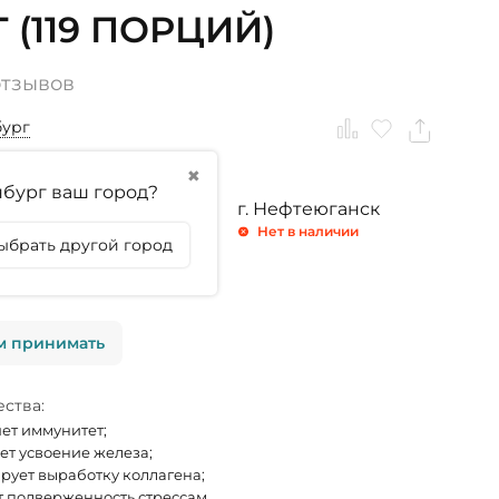
Г (119 ПОРЦИЙ)
отзывов
бург
✖
бург ваш город?
ринбург
г. Тюмень
г. Нефтеюганск
личии
Нет в наличии
Нет в наличии
ыбрать другой город
личии
м принимать
ства:
ет иммунитет;
т усвоение железа;
рует выработку коллагена;
 подверженность стрессам.