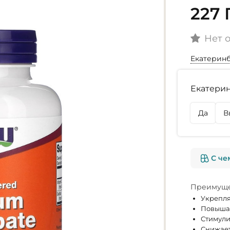
227 
Нет 
Екатерин
Наличие
Екатерин
г. Екате
Нет в на
Да
В
г. Омск
Нет в на
С че
Преимуще
Укрепля
Повышае
Стимули
Снижает