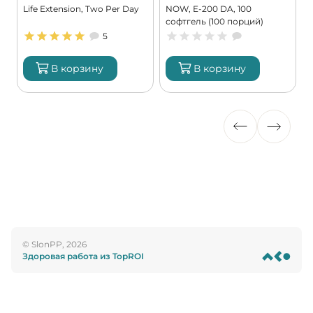
Life Extension, Two Per Day
NOW, E-200 DA, 100
K
софтгель (100 порций)
9
5
В корзину
В корзину
© SlonPP, 2026
Здоровая работа из TopROI