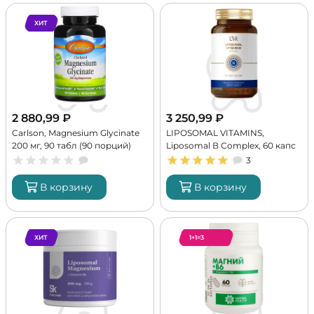
ХИТ
2 880,99
₽
3 250,99
₽
Carlson, Magnesium Glycinate
LIPOSOMAL VITAMINS,
200 мг, 90 табл (90 порций)
Liposomal В Complex, 60 капс
(60 порций)
3
В корзину
В корзину
ХИТ
1+1=3