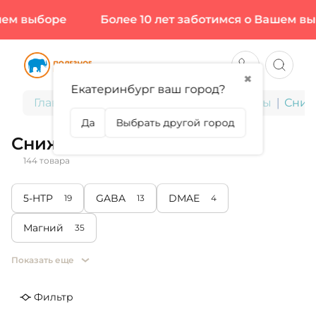
ыборе
Более 10 лет заботимся о Вашем выборе
✖
Екатеринбург ваш город?
Главная
БАДы для здоровья и красоты
Сниж
Да
Выбрать другой город
Снижение стресса
144 товара
5-HTP
GABA
DMAE
19
13
4
Магний
35
Показать еще
Фильтр