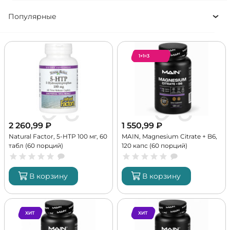
Популярные
1+1=3
2 260,99
₽
1 550,99
₽
Natural Factor, 5-HTP 100 мг, 60
MAIN, Magnesium Citrate + B6,
табл (60 порций)
120 капс (60 порций)
В корзину
В корзину
ХИТ
ХИТ