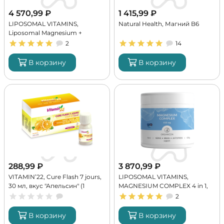
4 570,99
₽
1 415,99
₽
LIPOSOMAL VITAMINS,
Natural Health, Магний B6
Liposomal Magnesium +
Vitamin B6, 150 г (30 порций)
2
14
В корзину
В корзину
288,99
₽
3 870,99
₽
VITAMIN’22, Cure Flash 7 jours,
LIPOSOMAL VITAMINS,
30 мл, вкус "Апельсин" (1
MAGNESIUM COMPLEX 4 in 1,
порция)
150 г (30 порций)
2
В корзину
В корзину