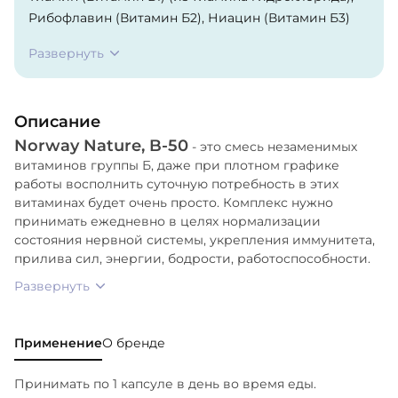
Рибофлавин (Витамин Б2), Ниацин (Витамин Б3)
(из ниацинамида), Пиридоксина гидрохлорид
Развернуть
(Витамин Б6), Фолат, Цианокобаламин (Витамин
Б12), Биотин, Пантотеновая кислота (Витамин Б5)
(из пантотената кальция), Желатин (капсула),
Описание
Магния стеарат, Целлюлоза.
Norway Nature, B-50
- это смесь незаменимых
витаминов группы Б, даже при плотном графике
работы восполнить суточную потребность в этих
витаминах будет очень просто. Комплекс нужно
принимать ежедневно в целях нормализации
состояния нервной системы, укрепления иммунитета,
прилива сил, энергии, бодрости, работоспособности.
Развернуть
Применение
О бренде
Принимать по 1 капсуле в день во время еды.