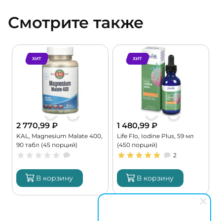
Смотрите также
ХИТ
ХИТ
2 770,99
₽
1 480,99
₽
KAL, Magnesium Malate 400,
Life Flo, Iodine Plus, 59 мл
C
90 табл (45 порций)
(450 порций)
G
2
В корзину
В корзину