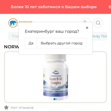
Более 10 лет заботимся о Вашем выборе
Бол
✖
Екатеринбург ваш город?
Главная
Витамины и минералы
Norway Natu
Да
Выбрать другой город
NORWAY NATURE, B-50
Нет отзывов