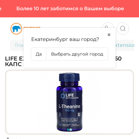
Более 10 лет заботимся о Вашем выборе
Б
✖
Екатеринбург ваш город?
Главная
Спортивное питание
Life Extension
Да
Выбрать другой город
LIFE EXTENSION, L-THEANINE 100 МГ, 60
КАПС (60 ПОРЦИЙ)