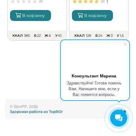
1
В корзину
В корзину
ККАЛ
385
Б
22
Ж
6
У
61
ККАЛ
128
Б
24
Ж
3
У
1,5
Консультант Марина
Здравствуйте! Готова помочь
Вам. Напишите мне, если у
Вас появятся вопросы.
© SlonPP, 2026
Здоровая работа из TopROI