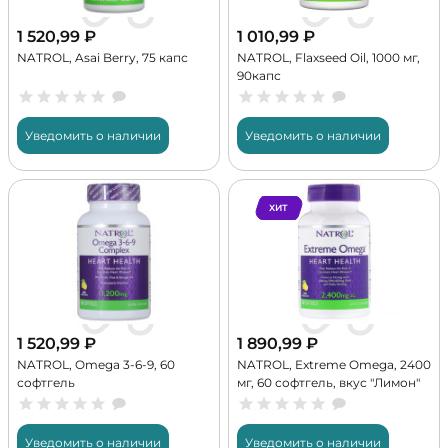
1 520,99
₽
1 010,99
₽
NATROL, Asai Berry, 75 капс
NATROL, Flaxseed Oil, 1000 мг,
90капс
Уведомить о наличии
Уведомить о наличии
ХИТ
1 520,99
₽
1 890,99
₽
NATROL, Omega 3-6-9, 60
NATROL, Extreme Omega, 2400
софтгель
мг, 60 софтгель, вкус "Лимон"
Уведомить о наличии
Уведомить о наличии