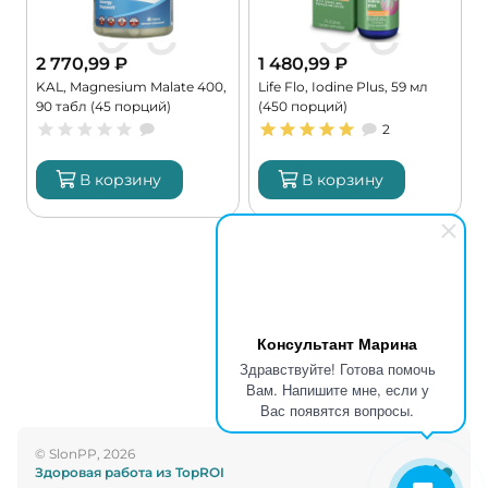
2 770,99
₽
1 480,99
₽
KAL, Magnesium Malate 400,
Life Flo, Iodine Plus, 59 мл
C
90 табл (45 порций)
(450 порций)
G
2
В корзину
В корзину
Консультант Марина
Здравствуйте! Готова помочь
Вам. Напишите мне, если у
Вас появятся вопросы.
© SlonPP, 2026
Здоровая работа из TopROI