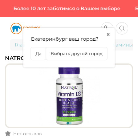
Более 10 лет заботимся о Вашем выборе
Бо
✖
Екатеринбург ваш город?
Главная
Витамины и минералы
Витамины
Да
Выбрать другой город
NATROL, VITAMIN D3 10000, 60 ТАБЛ
Нет отзывов