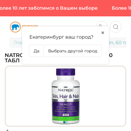
лее 10 лет заботимся о Вашем выборе
Более 10
✖
Екатеринбург ваш город?
Главная
NATROL, Skin Hair Nails & Lutein, 60 та
Да
Выбрать другой город
NATROL, SKIN HAIR NAILS & LUTEIN, 60
ТАБЛ