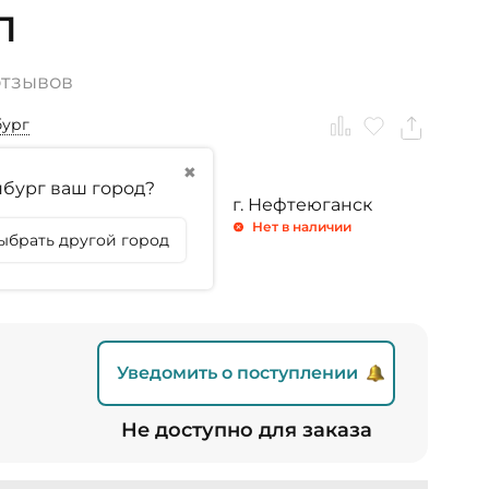
Л
отзывов
бург
✖
бург ваш город?
ринбург
г. Тюмень
г. Нефтеюганск
личии
Нет в наличии
Нет в наличии
ыбрать другой город
личии
Уведомить о поступлении
Не доступно для заказа