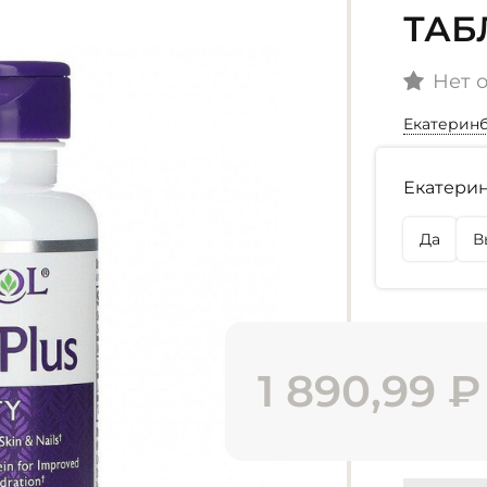
ТАБ
Нет 
Екатерин
Наличие
Екатерин
г. Екате
Нет в на
Да
В
г. Омск
Нет в на
1 890,99
₽