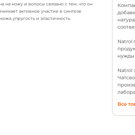
 на кожу и волосы связано с тем, что он
Компан
инимает активное участие в синтезе
добавк
 кожа упругость и эластичность.
натур
соотв
Natrol
продук
нужды 
Natrol
Чатсво
произв
лабор
Все т