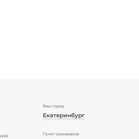
Ваш город
Екатеринбург
✖
Пункт самовывоза
Екатеринбург ваш город?
ния