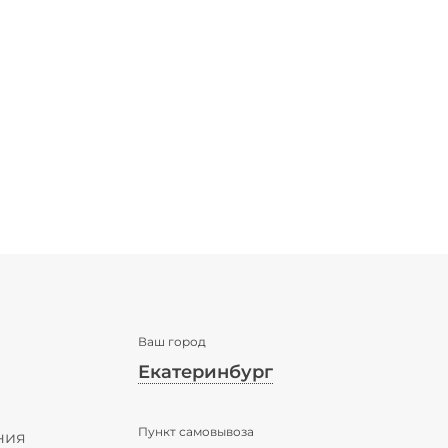
Ваш город
Екатеринбург
✖
Пункт самовывоза
Екатеринбург ваш город?
ния