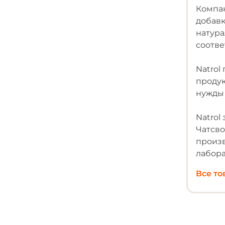
Компан
добавк
натур
соотв
Natrol
продук
нужды 
Natrol
Чатсво
произв
лабор
Все т