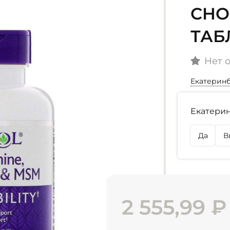
CHO
ТАБ
Нет 
Екатерин
Наличие
Екатерин
г. Екате
Нет в на
Да
В
г. Омск
Нет в на
2 555,99
₽