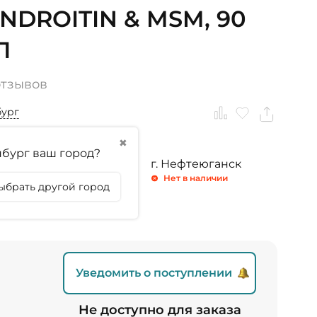
NDROITIN & MSM, 90
Л
отзывов
бург
✖
бург ваш город?
ринбург
г. Тюмень
г. Нефтеюганск
личии
Нет в наличии
Нет в наличии
ыбрать другой город
личии
Уведомить о поступлении
Не доступно для заказа