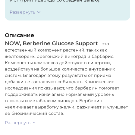
Каприновая кислота (С10)(из масла МСТ). Мягкая
Развернуть
капсула (бычий желатин, глицерин, вода,
карамельный краситель), пчелиный воск и
лецитин подсолнечника.
Описание
NOW, Berberine Glucose Support
- это
естественный компонент растений, таких как
желтокорень, орегонский виноград и барбарис.
Компоненты комплекса действуют в синергии,
воздействуя на большое количество внутренних
систем. Благодаря этому результаты от приема
добавки не заставляют себя ждать. Клинические
исследования показывают, что берберин помогает
поддерживать изначально нормальный уровень
глюкозы и метаболизм липидов. Берберин
увеличивает выработку желчи, разжижает и улучшает
ее биохимический состав.
Развернуть