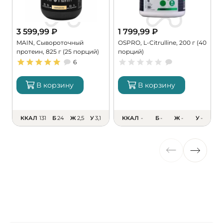
3 599,99
₽
1 799,99
₽
MAIN, Сывороточный
OSPRO, L-Citrulline, 200 г (40
M
протеин, 825 г (25 порций)
порций)
M
6
В корзину
В корзину
ККАЛ
131
Б
24
Ж
2,5
У
3,1
ККАЛ
-
Б
-
Ж
-
У
-