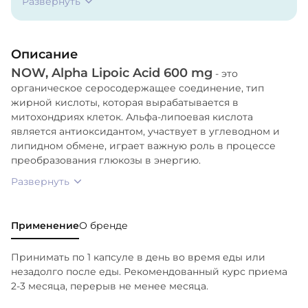
Развернуть
(целлюлозная капсула), стеарат магния
(растительного происхождения) и диоксид
кремния.
Описание
NOW, Alpha Lipoic Acid 600 mg
- это
органическое серосодержащее соединение, тип
жирной кислоты, которая вырабатывается в
митохондриях клеток. Альфа-липоевая кислота
является антиоксидантом, участвует в углеводном и
липидном обмене, играет важную роль в процессе
преобразования глюкозы в энергию.
Развернуть
Применение
О бренде
Принимать по 1 капсуле в день во время еды или
незадолго после еды. Рекомендованный курс приема
2-3 месяца, перерыв не менее месяца.