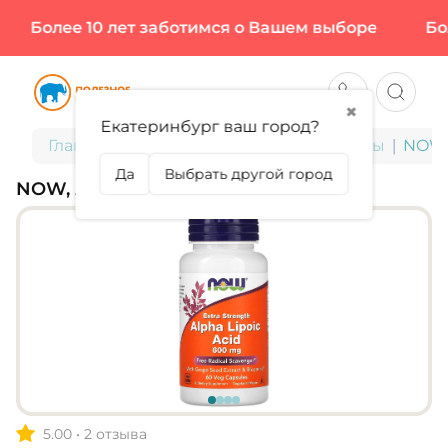
Более 10 лет заботимся о Вашем выборе
Боле
✖
Екатеринбург ваш город?
Главная
БАДы для здоровья и красоты
NOW, 
Да
Выбрать другой город
NOW, ALPHA LIPOIC ACID 600 МГ
5.00
•
2 отзыва