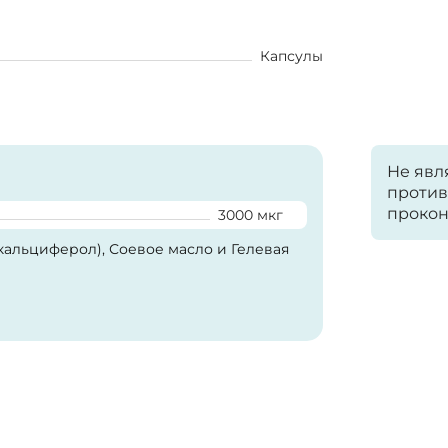
Капсулы
Не явл
против
прокон
3000 мкг
кальциферол), Соевое масло и Гелевая