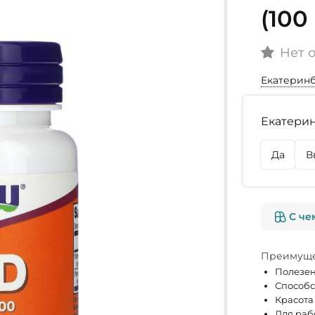
(10
Нет 
Екатерин
Наличие
Екатерин
г. Екате
Нет в на
Да
В
г. Омск
Нет в на
С че
Преимуще
Полезен
Способс
Красота
Для раб