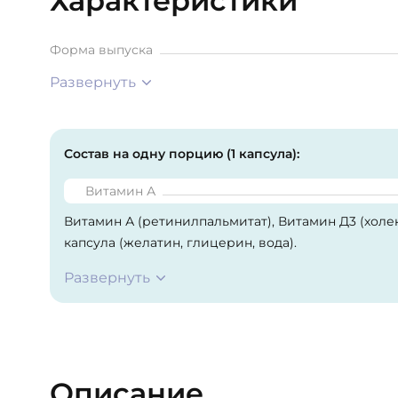
Характеристики
Форма выпуска
Развернуть
Состав на одну порцию (1 капсула):
Витамин А
Витамин А (ретинилпальмитат), Витамин Д3 (холе
капсула (желатин, глицерин, вода).
Развернуть
Описание