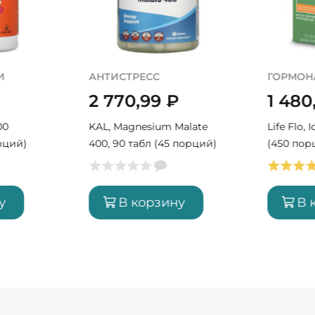
И
АНТИСТРЕСС
ГОРМОН
2 770,99
₽
1 480
00
KAL, Magnesium Malate
Life Flo, 
рций)
400, 90 табл (45 порций)
(450 пор
у
В корзину
В 