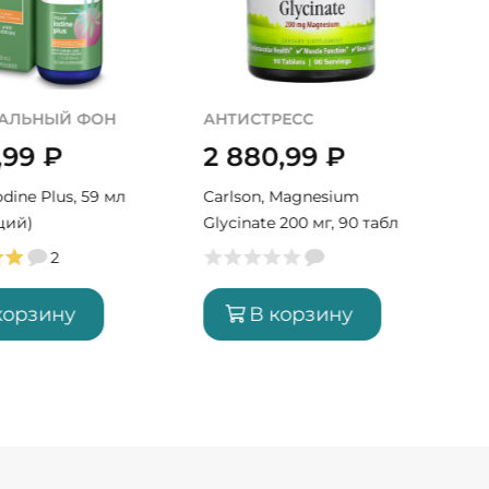
АЛЬНЫЙ ФОН
АНТИСТРЕСС
,99
₽
2 880,99
₽
Iodine Plus, 59 мл
Carlson, Magnesium
ций)
Glycinate 200 мг, 90 табл
(90 порций)
2
корзину
В корзину