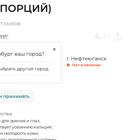
0 ПОРЦИЙ)
отзывов
бург
✖
бург ваш город?
ринбург
г. Тюмень
г. Нефтеюганск
личии
Нет в наличии
Нет в наличии
ыбрать другой город
личии
м принимать
ства:
 для зрения и глаз;
твует усвоению кальция;
 и молодость кожи.
оты эндокринной системы;